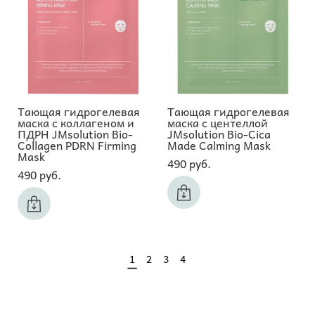
Тающая гидрогелевая
Тающая гидрогелевая
маска с коллагеном и
маска с центеллой
ПДРН JMsolution Bio-
JMsolution Bio-Cica
Collagen PDRN Firming
Made Calming Mask
Mask
490 pуб.
490 pуб.
1
2
3
4