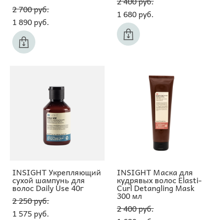
2 400 pуб.
2 700 pуб.
1 680 pуб.
1 890 pуб.
INSIGHT Укрепляющий
INSIGHT Маска для
сухой шампунь для
кудрявых волос Elasti-
волос Daily Use 40г
Curl Detangling Mask
300 мл
2 250 pуб.
2 400 pуб.
1 575 pуб.