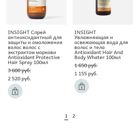
INSIGHT Спрей
INSIGHT
антиоксидантный для
Увлажняющая и
защиты и омоложения
освежающая вода для
волос волос с
волос и тела
экстрактом моркови
Antioxidant Hair And
Antioxidant Protective
Body Whater 100мл
Hair Spray 100мл
1 650 pуб.
3 600 pуб.
1 155 pуб.
2 520 pуб.
1
2