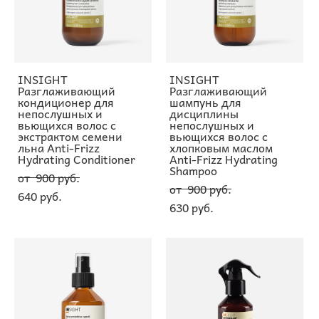
INSIGHT
INSIGHT
Разглаживающий
Разглаживающий
кондиционер для
шампунь для
непослушных и
дисциплины
вьющихся волос с
непослушных и
экстрактом семени
вьющихся волос с
льна Anti-Frizz
хлопковым маслом
Hydrating Conditioner
Anti-Frizz Hydrating
Shampoo
от 900 pуб.
от 900 pуб.
640 pуб.
630 pуб.