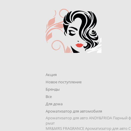
Акция
Новое поступление
Бренды
Все
Для дома
Ароматизатор для автомобиля
Ароматизатор для авто ANDY&FRIDA Парный 
рмат
MR&MRS FRAGRANCE Ароматизатор для авто C