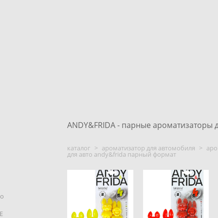
ANDY&FRIDA - парные ароматизаторы д
каталог
>
ароматизатор для автомобиля
>
аро
для авто andy&frida парный формат
фо
E