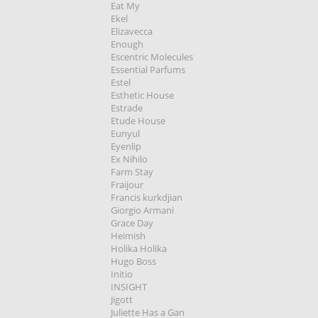
Eat My
Ekel
Elizavecca
Enough
Escentric Molecules
Essential Parfums
Estel
Esthetic House
Estrade
Etude House
Eunyul
Eyenlip
Ex Nihilo
Farm Stay
Fraijour
Francis kurkdjian
Giorgio Armani
Grace Day
Heimish
Holika Holika
Hugo Boss
Initio
INSIGHT
Jigott
Juliette Has a Gan