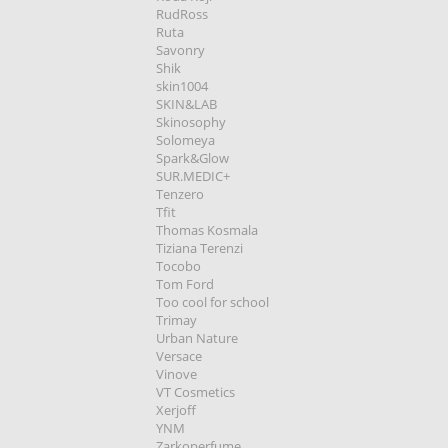
RudRoss
Ruta
Savonry
Shik
skin1004
SKIN&LAB
Skinosophy
Solomeya
Spark&Glow
SUR.MEDIC+
Tenzero
Tfit
Thomas Kosmala
Tiziana Terenzi
Tocobo
Tom Ford
Too cool for school
Trimay
Urban Nature
Versace
Vinove
VT Cosmetics
Xerjoff
YNM
Zarkoperfume