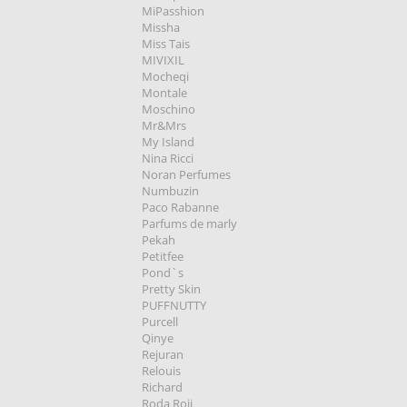
MiPasshion
Missha
Miss Tais
MIVIXIL
Mocheqi
Montale
Moschino
Mr&Mrs
My Island
Nina Ricci
Noran Perfumes
Numbuzin
Paco Rabanne
Parfums de marly
Pekah
Petitfee
Pond`s
Pretty Skin
PUFFNUTTY
Purcell
Qinye
Rejuran
Relouis
Richard
Roda Roji