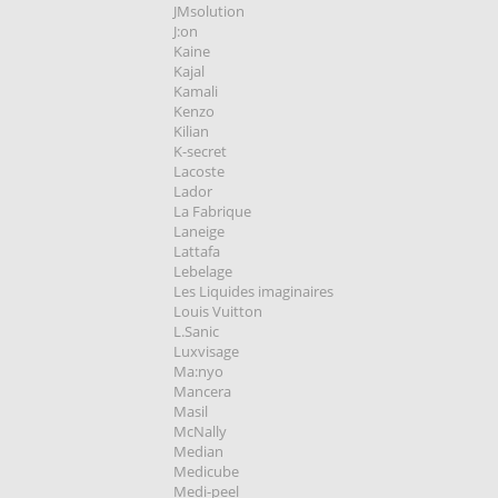
JMsolution
J:on
Kaine
Kajal
Kamali
Kenzo
Kilian
K-secret
Lacoste
Lador
La Fabrique
Laneige
Lattafa
Lebelage
Les Liquides imaginaires
Louis Vuitton
L.Sanic
Luxvisage
Ma:nyo
Mancera
Masil
McNally
Median
Medicube
Medi-peel