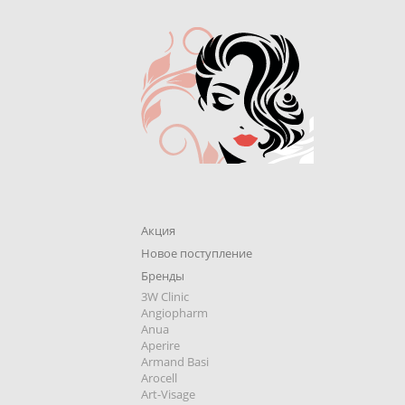
Акция
Новое поступление
Бренды
3W Clinic
Angiopharm
Anua
Aperire
Armand Basi
Arocell
Art-Visage