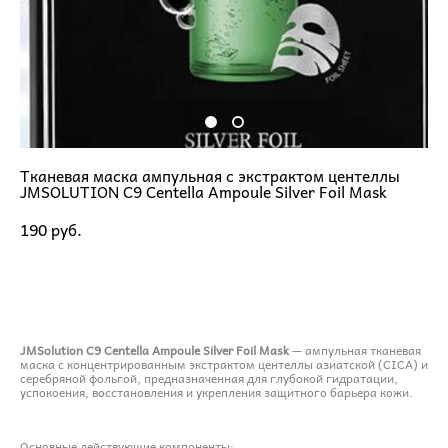
Тканевая маска ампульная с экстрактом центеллы
JMSOLUTION C9 Centella Ampoule Silver Foil Mask
190 pуб.
ДОБАВИТЬ В КОРЗИНУ
JMSolution C9 Centella Ampoule Silver Foil Mask
— ампульная тканевая
маска с концентрированным экстрактом центеллы азиатской (CICA) и
серебряной фольгой, предназначенная для глубокой гидратации,
успокоения, восстановления и укрепления защитного барьера кожи.
Основные действующие компоненты: