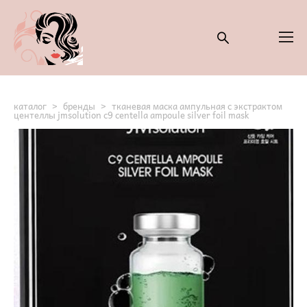
каталог
>
бренды
>
тканевая маска ампульная с экстрактом
центеллы jmsolution c9 centella ampoule silver foil mask