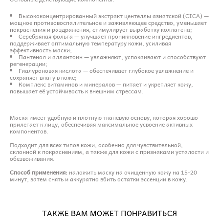
Высококонцентрированный экстракт центеллы азиатской (CICA) —
мощное противовоспалительное и заживляющее средство, уменьшает
покраснения и раздражения, стимулирует выработку коллагена;
Серебряная фольга — улучшает проникновение ингредиентов,
поддерживает оптимальную температуру кожи, усиливая
эффективность маски;
Пантенол и аллантоин — увлажняют, успокаивают и способствуют
регенерации;
Гиалуроновая кислота — обеспечивает глубокое увлажнение и
сохраняет влагу в коже;
Комплекс витаминов и минералов — питает и укрепляет кожу,
повышает её устойчивость к внешним стрессам.
Маска имеет удобную и плотную тканевую основу, которая хорошо
прилегает к лицу, обеспечивая максимальное усвоение активных
компонентов.
Подходит для всех типов кожи, особенно для чувствительной,
склонной к покраснениям, а также для кожи с признаками усталости и
обезвоживания.
Способ применения:
наложить маску на очищенную кожу на 15-20
минут, затем снять и аккуратно вбить остатки эссенции в кожу.
ТАКЖЕ ВАМ МОЖЕТ ПОНРАВИТЬСЯ