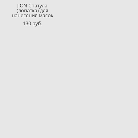
J:ON Спатула
(лопатка) для
нанесения масок
130 pуб.