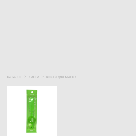
каталог
>
кисти
>
кисти для масок