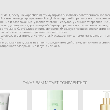
ipeptide-1, Acetyl Hexapeptide-8) стимулируют выработку собственного колл
ствие пептида аргирелина (Acetyl Hexapeptide-8) препятствует появлен
нение и раздражение, укрепляет стенки сосудов, уменьшает проявление 
и зуд, укрепляет гидролипидный барьер, препятствует испарению влаги, 
 витамина С, отбеливает пигментацию, блокирует процесс воспаления, н
за счёт чего повышает упругость и плотность.
, сахарозу и органические кислоты. Насыщает полезными минералами, т
ёз.
 и успокаивает, оказывает антиоксидантное действие, увлажняет и сниж
отвращает раздражение и зуд, смягчает.
ТАКЖЕ ВАМ МОЖЕТ ПОНРАВИТЬСЯ