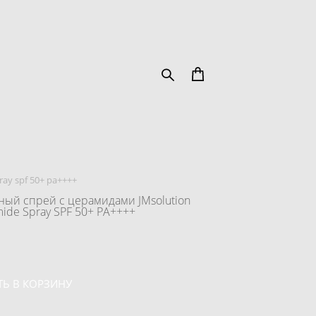
ay spf 50+ pa++++
ый спрей с церамидами JMsolution
ide Spray SPF 50+ PA++++
Ь В КОРЗИНУ