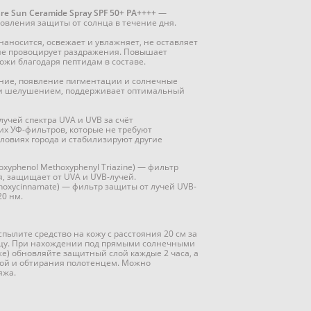
re Sun Ceramide Spray SPF 50+ PA++++
—
новления защиты от солнца в течение дня.
наносится, освежает и увлажняет, не оставляет
не провоцирует раздражения. Повышает
кожи благодаря пептидам в составе.
ние, появление пигментации и солнечные
ю и шелушением, поддерживает оптимальный
учей спектра UVA и UVB за счёт
х УФ-фильтров, которые не требуют
словиях города и стабилизируют другие
yloxyphenol Methoxyphenyl Triazine) — фильтр
я, защищает от UVA и UVB-лучей.
thoxycinnamate) — фильтр защиты от лучей UVB-
20 нм.
спылите средство на кожу с расстояния 20 см за
ицу. При нахождении под прямыми солнечными
же) обновляйте защитный слой каждые 2 часа, а
одой и обтирания полотенцем. Можно
яжа.