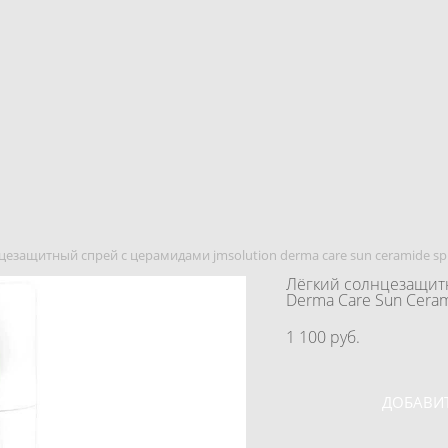
цезащитный спрей с церамидами jmsolution derma care sun ceramide spr
Лёгкий солнцезащитн
Derma Care Sun Ceram
1 100 pуб.
ДОБАВИТ