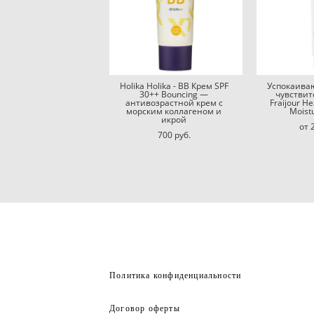
Holika Holika - BB Крем SPF
Успокаива
30++ Bouncing —
чувстви
антивозрастной крем с
Fraijour He
морским коллагеном и
Moist
икрой
от 
700 pуб.
Политика конфиденциальности
Договор оферты