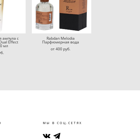
 ампула с
Rabdan Melodia
ual Effect
Парфюмерная вода
0 мл
от 400 pуб.
уб.
Ю
МЫ В СОЦ.СЕТЯХ