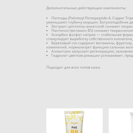
Дополнительные действующие компоненты:
Пептиды (Palmitoyl Pentapeptide-4, Copper Tr
уменьшают глубину морщин. Ботулоподобное дей
Экстракт центеллы азиатской снимает покрас
Пантенол (витамин B5) снимает покраснение 
Аскорбил фосфат натрия — стабильная форма
стимулирует выработку собственного коллагена, 
Берёзовый сок содержит витамины, фруктозу
изменений, нормализует функцию сальных жел
Аллантоин запускает регенерацию, заживляет
Гидролат цветков ромашки успокаивает, пред
Подходит для всех типов кожи.