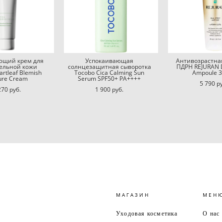
ющий крем для
Успокаивающая
Антивозрастная
тельной кожи
солнцезащитная сыворотка
ПДРН REJURAN D
artleaf Blemish
Tocobo Cica Calming Sun
Ampoule 3
ure Cream
Serum SPF50+ PA++++
5 790 p
270 pуб.
1 900 pуб.
МАГАЗИН
МЕН
Уходовая косметика
О нас