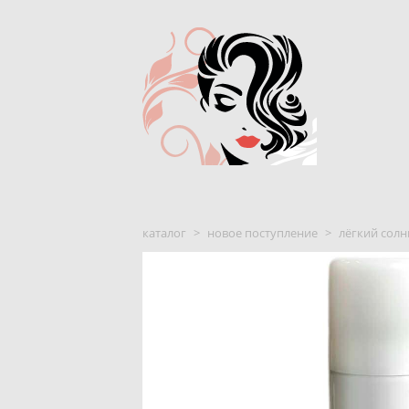
каталог
>
новое поступление
>
лёгкий солн