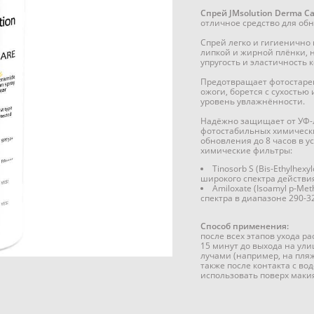
Спрей JMsolution Derma Ca
отличное средство для об
Спрей легко и гигиенично 
липкой и жирной плёнки, 
упругость и эластичность 
Предотвращает фотостаре
ожоги, борется с сухость
уровень увлажнённости.
Надёжно защищает от УФ-л
фотостабильных химически
обновления до 8 часов в у
химические фильтры:
Tinosorb S (Bis-Ethylhex
широкого спектра действи
Amiloxate (Isoamyl p-Me
спектра в диапазоне 290-3
Способ применения:
после всех этапов ухода ра
15 минут до выхода на ул
лучами (например, на пля
также после контакта с в
использовать поверх маки