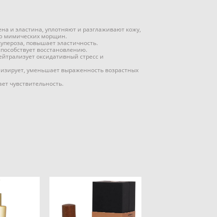
агена и эластина, уплотняют и разглаживают кожу,
ию мимических морщин.
купероза, повышает эластичность.
способствует восстановлению.
ейтрализует оксидативный стресс и
онизирует, уменьшает выраженность возрастных
ает чувствительность.