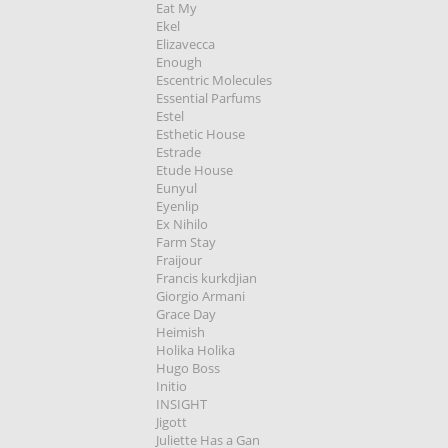
Eat My
Ekel
Elizavecca
Enough
Escentric Molecules
Essential Parfums
Estel
Esthetic House
Estrade
Etude House
Eunyul
Eyenlip
Ex Nihilo
Farm Stay
Fraijour
Francis kurkdjian
Giorgio Armani
Grace Day
Heimish
Holika Holika
Hugo Boss
Initio
INSIGHT
Jigott
Juliette Has a Gan