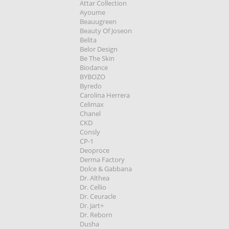
Attar Collection
Ayoume
Beauugreen
Beauty Of Joseon
Belita
Belor Design
Be The Skin
Biodance
BYBOZO
Byredo
Carolina Herrera
Celimax
Chanel
CKD
Consly
CP-1
Deoproce
Derma Factory
Dolce & Gabbana
Dr. Althea
Dr. Cellio
Dr. Ceuracle
Dr. Jart+
Dr. Reborn
Dusha