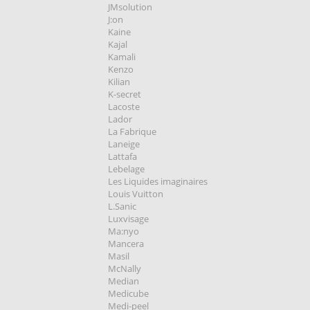
JMsolution
J:on
Kaine
Kajal
Kamali
Kenzo
Kilian
K-secret
Lacoste
Lador
La Fabrique
Laneige
Lattafa
Lebelage
Les Liquides imaginaires
Louis Vuitton
L.Sanic
Luxvisage
Ma:nyo
Mancera
Masil
McNally
Median
Medicube
Medi-peel