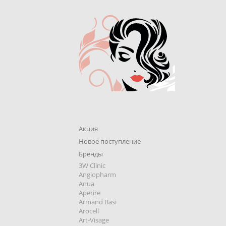
Акция
Новое поступление
Бренды
3W Clinic
Angiopharm
Anua
Aperire
Armand Basi
Arocell
Art-Visage