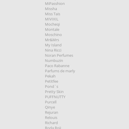
MiPasshion
Missha
Miss Tais
MIVIXIL
Mocheqi
Montale
Moschino
Mr&Mrs
My Island
Nina Ricci
Noran Perfumes
Numbuzin
Paco Rabanne
Parfums de marly
Pekah
Petitfee
Pond`s
Pretty Skin
PUFFNUTTY
Purcell
Qinye
Rejuran
Relouis
Richard
Roda Roji