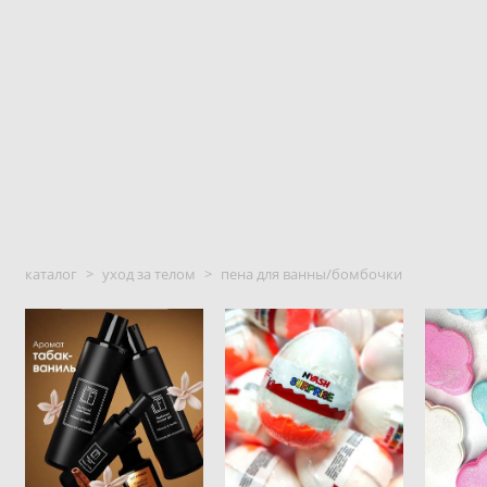
каталог
>
уход за телом
>
пена для ванны/бомбочки