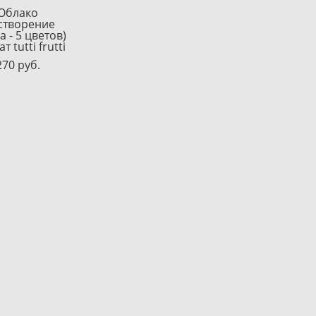
Облако
створение
а - 5 цветов)
т tutti frutti
270 pуб.