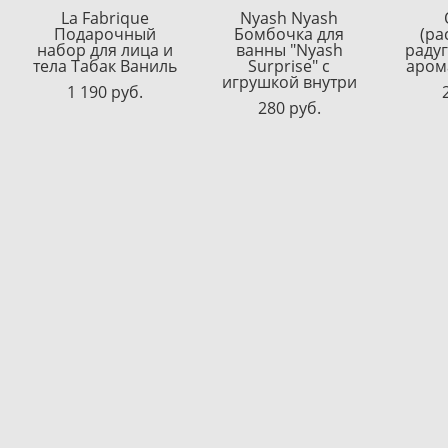
La Fabrique
Nyash Nyash
Подарочный
Бомбочка для
(ра
набор для лица и
ванны "Nyash
радуг
тела Табак Ваниль
Surprise" с
арома
игрушкой внутри
1 190 pуб.
280 pуб.