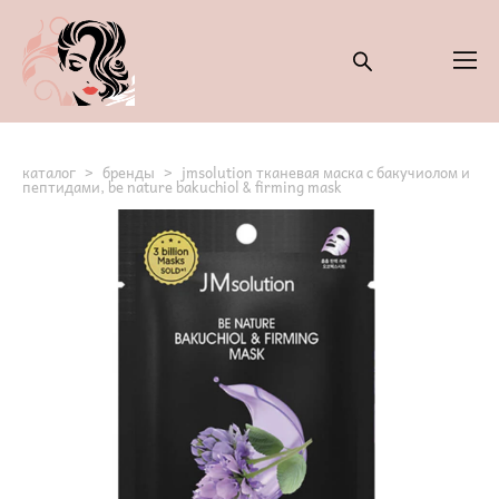
каталог
>
бренды
>
jmsolution тканевая маска с бакучиолом и
пептидами, be nature bakuchiol & firming mask