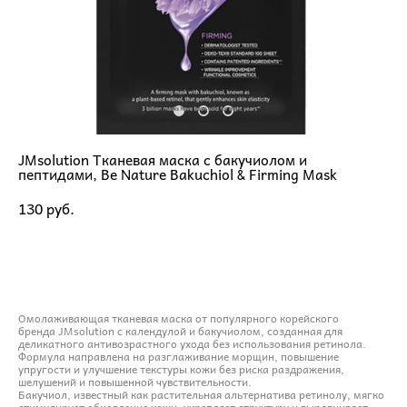
JMsolution Тканевая маска с бакучиолом и
пептидами, Be Nature Bakuchiol & Firming Mask
130 pуб.
ДОБАВИТЬ В КОРЗИНУ
Омолаживающая тканевая маска от популярного корейского
бренда JMsolution с календулой и бакучиолом, созданная для
деликатного антивозрастного ухода без использования ретинола.
Формула направлена на разглаживание морщин, повышение
упругости и улучшение текстуры кожи без риска раздражения,
шелушений и повышенной чувствительности.
Бакучиол, известный как растительная альтернатива ретинолу, мягко
стимулирует обновление кожи, укрепляет структуру и выравнивает