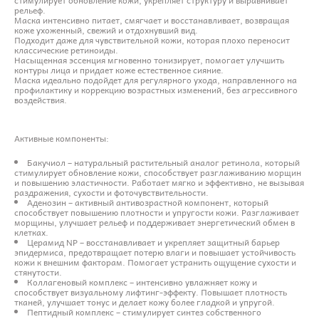
рельеф.
Маска интенсивно питает, смягчает и восстанавливает, возвращая
коже ухоженный, свежий и отдохнувший вид.
Подходит даже для чувствительной кожи, которая плохо переносит
классические ретиноиды.
Насыщенная эссенция мгновенно тонизирует, помогает улучшить
контуры лица и придает коже естественное сияние.
Маска идеально подойдет для регулярного ухода, направленного на
профилактику и коррекцию возрастных изменений, без агрессивного
воздействия.
Активные компоненты:
Бакучиол – натуральный растительный аналог ретинола, который
стимулирует обновление кожи, способствует разглаживанию морщин
и повышению эластичности. Работает мягко и эффективно, не вызывая
раздражения, сухости и фоточувствительности.
Аденозин – активный антивозрастной компонент, который
способствует повышению плотности и упругости кожи. Разглаживает
морщины, улучшает рельеф и поддерживает энергетический обмен в
клетках.
Церамид NP – восстанавливает и укрепляет защитный барьер
эпидермиса, предотвращает потерю влаги и повышает устойчивость
кожи к внешним факторам. Помогает устранить ощущение сухости и
стянутости.
Коллагеновый комплекс – интенсивно увлажняет кожу и
способствует визуальному лифтинг-эффекту. Повышает плотность
тканей, улучшает тонус и делает кожу более гладкой и упругой.
Пептидный комплекс – стимулирует синтез собственного