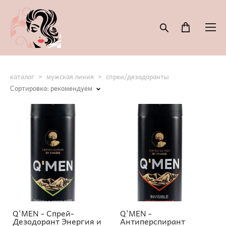
каталог
>
мужская линия
>
спреи/дезодоранты
Сортировка:
рекомендуем
Q'MEN - Спрей-
Q'MEN -
Дезодорант Энергия и
Антиперспирант