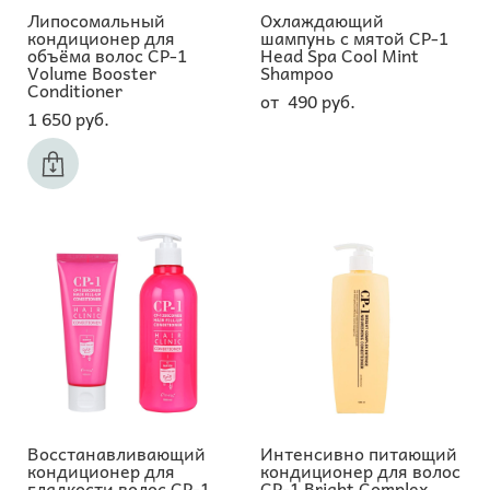
Липосомальный
Охлаждающий
кондиционер для
шампунь с мятой CP-1
объёма волос CP-1
Head Spa Cool Mint
Volume Booster
Shampoo
Conditioner
от 490 pуб.
1 650 pуб.
Восстанавливающий
Интенсивно питающий
кондиционер для
кондиционер для волос
гладкости волос CP-1
CP-1 Bright Complex