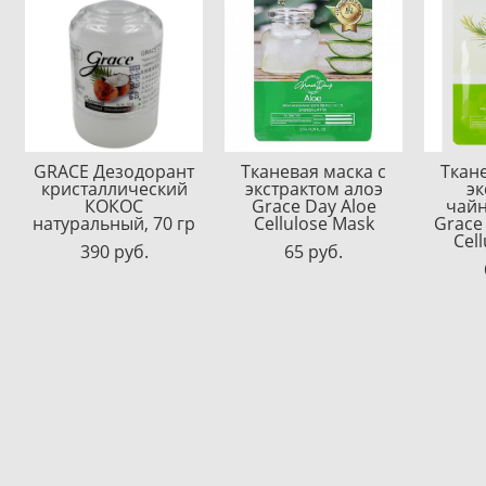
GRACE Дезодорант
Тканевая маска с
Ткан
кристаллический
экстрактом алоэ
эк
КОКОС
Grace Day Aloe
чайн
натуральный, 70 гр
Cellulose Mask
Grace
Cel
390 pуб.
65 pуб.