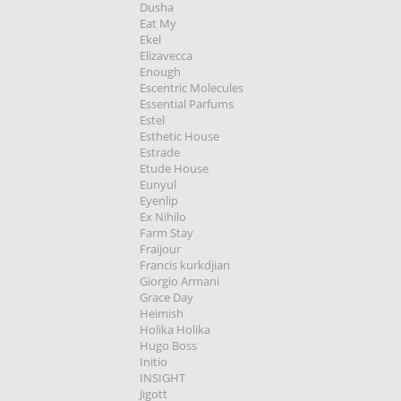
Dusha
Eat My
Ekel
Elizavecca
Enough
Escentric Molecules
Essential Parfums
Estel
Esthetic House
Estrade
Etude House
Eunyul
Eyenlip
Ex Nihilo
Farm Stay
Fraijour
Francis kurkdjian
Giorgio Armani
Grace Day
Heimish
Holika Holika
Hugo Boss
Initio
INSIGHT
Jigott