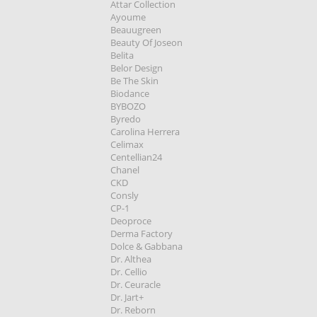
Attar Collection
Ayoume
Beauugreen
Beauty Of Joseon
Belita
Belor Design
Be The Skin
Biodance
BYBOZO
Byredo
Carolina Herrera
Celimax
Centellian24
Chanel
CKD
Consly
CP-1
Deoproce
Derma Factory
Dolce & Gabbana
Dr. Althea
Dr. Cellio
Dr. Ceuracle
Dr. Jart+
Dr. Reborn