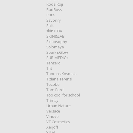
Roda Roji
RudRoss
Ruta
Savonry
Shik
skin1004
SKIN&LAB
Skinosophy
Solomeya
Spark&Glow
SUR.MEDIC+
Tenzero
Tfit
Thomas Kosmala
Tiziana Terenzi
Tocobo
Tom Ford
Too cool for school
Trimay
Urban Nature
Versace
Vinove
VT Cosmetics
Xerjoff
YNM