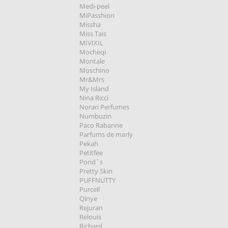
Medi-peel
MiPasshion
Missha
Miss Tais
MIVIXIL
Mocheqi
Montale
Moschino
Mr&Mrs
My Island
Nina Ricci
Noran Perfumes
Numbuzin
Paco Rabanne
Parfums de marly
Pekah
Petitfee
Pond`s
Pretty Skin
PUFFNUTTY
Purcell
Qinye
Rejuran
Relouis
Richard