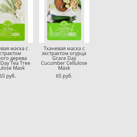
евая маска с
Тканевая маска с
страктом
экстрактом огурца
ого дерева
Grace Day
 Day Tea Tree
Cucumber Cellulose
lulose Mask
Mask
65 pуб.
65 pуб.