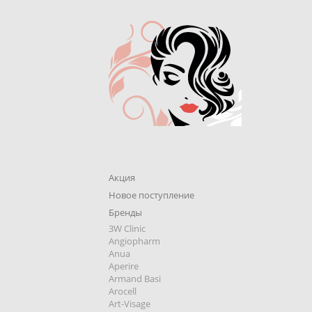
Акция
Новое поступление
Бренды
3W Clinic
Angiopharm
Anua
Aperire
Armand Basi
Arocell
Art-Visage