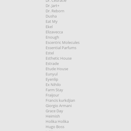
Dr. Ceuracle
Dr. Jart+
Dr. Reborn
Dusha
Eat My
Ekel
Elizavecca
Enough
Escentric Molecules
Essential Parfums
Estel
Esthetic House
Estrade
Etude House
Eunyul
Eyenlip
Ex Nihilo
Farm Stay
Fraijour
Francis kurkdjian
Giorgio Armani
Grace Day
Heimish
Holika Holika
Hugo Boss