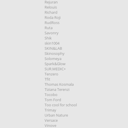
Rejuran
Relouis
Richard
Roda Roji
RudRoss
Ruta
Savonry
Shik
skin1004
SKIN&LAB
Skinosophy
Solomeya
Spark&Glow
SUR.MEDIC+
Tenzero
Tfit
Thomas Kosmala
Tiziana Terenzi
Tocobo
Tom Ford
Too cool for school
Trimay
Urban Nature
Versace
Vinove