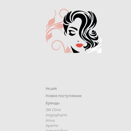
Акция
Новое поступление
Бренды
3W Clinic
Angiopharm
Anua
Aperire
Armand Basi