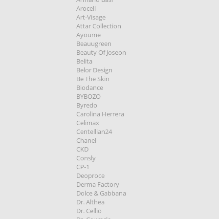
Arocell
Art-Visage
Attar Collection
Ayoume
Beauugreen
Beauty Of Joseon
Belita
Belor Design
Be The Skin
Biodance
BYBOZO
Byredo
Carolina Herrera
Celimax
Centellian24
Chanel
CKD
Consly
CP-1
Deoproce
Derma Factory
Dolce & Gabbana
Dr. Althea
Dr. Cellio