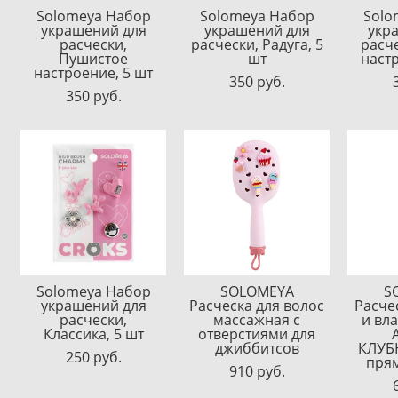
Solomeya Набор
Solomeya Набор
Solo
украшений для
украшений для
укр
расчески,
расчески, Радуга, 5
расч
Пушистое
шт
наст
настроение, 5 шт
350 pуб.
350 pуб.
Solomeya Набор
SOLOMEYA
S
украшений для
Расческа для волос
Расче
расчески,
массажная с
и вл
Классика, 5 шт
отверстиями для
джиббитсов
КЛУБ
250 pуб.
пря
910 pуб.