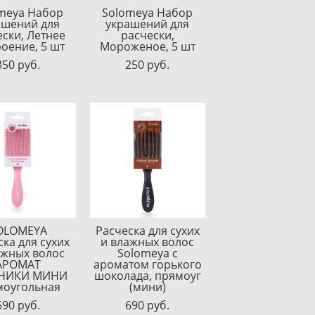
meya Набор
Solomeya Набор
ашений для
украшений для
ески, Летнее
расчески,
роение, 5 шт
Мороженое, 5 шт
350 pуб.
250 pуб.
OLOMEYA
Расческа для сухих
ска для сухих
и влажных волос
ажных волос
Solomeya с
АРОМАТ
ароматом горького
НИКИ МИНИ
шоколада, прямоуг
моугольная
(мини)
690 pуб.
690 pуб.