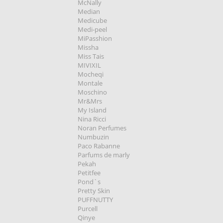
McNally
Median
Medicube
Medi-peel
MiPasshion
Missha
Miss Tais
MIVIXIL
Mocheqi
Montale
Moschino
Mr&Mrs
My Island
Nina Ricci
Noran Perfumes
Numbuzin
Paco Rabanne
Parfums de marly
Pekah
Petitfee
Pond`s
Pretty Skin
PUFFNUTTY
Purcell
Qinye