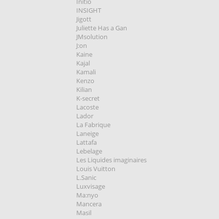
Initio
INSIGHT
Jigott
Juliette Has a Gan
JMsolution
J:on
Kaine
Kajal
Kamali
Kenzo
Kilian
K-secret
Lacoste
Lador
La Fabrique
Laneige
Lattafa
Lebelage
Les Liquides imaginaires
Louis Vuitton
L.Sanic
Luxvisage
Ma:nyo
Mancera
Masil