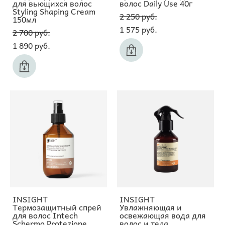
для вьющихся волос
волос Daily Use 40г
Styling Shaping Cream
2 250 pуб.
150мл
1 575 pуб.
2 700 pуб.
1 890 pуб.
INSIGHT
INSIGHT
Термозащитный спрей
Увлажняющая и
для волос Intech
освежающая вода для
Schermo Protezione
волос и тела