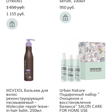
(стекло)
serum, 100мл
1 650 pуб.
950 pуб.
1 155 pуб.
MIVIXIL Бальзам для
Urban Nature
волос
Подарочный набор "
реконструирующий
Очищение и
несмываемый -
восстановление
Molecular repair leave-
баланса" SALON CARE
in hair balm, 250мл
FOR HOME USE