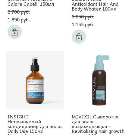
Calore Capelli 150мл
Antioxidant Hair And
Body Whater 100мл
2 700 pуб.
1 650 pуб.
1 890 pуб.
1 155 pуб.
INSIGHT
MIVIXIL Сыворотка
Несмываемый
для волос
кондиционер для волос
возрождающая -
Daily Use 150мл
Revitalizing hair growth