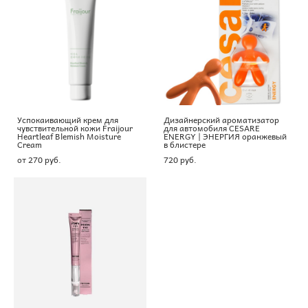
Успокаивающий крем для
Дизайнерский ароматизатор
чувствительной кожи Fraijour
для автомобиля CESARE
Heartleaf Blemish Moisture
ENERGY | ЭНЕРГИЯ оранжевый
Cream
в блистере
от 270 pуб.
720 pуб.