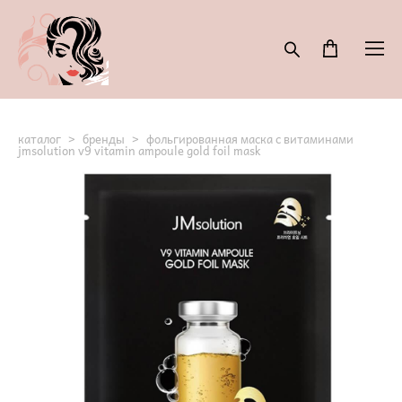
каталог
>
бренды
>
фольгированная маска с витаминами
jmsolution v9 vitamin ampoule gold foil mask