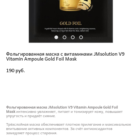
Фольгированная маска с витаминами JMsolution V9
Vitamin Ampoule Gold Foil Mask
190 pуб.
ДОБАВИТЬ В КОРЗИНУ
Фольгированная маска JMsolution V9 Vitamin Ampoule Gold Foil
Mask
интенсивно увлажняет, питает и тонизирует кожу, повышает
упругость и придаёт сияние.
Трёхслойная маска обеспечивает плотное прилегание и максимальное
впитывание активных компонентов. За счёт антиоксидантов
замедляет процесс старения.