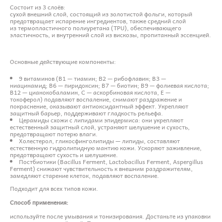
Состоит из 3 слоёв:
сухой внешний слой, состоящий из золотистой фольги, который
предотвращает испарение ингредиентов, также средний слой
из термопластичного полиуретана (TPU), обеспечивающего
эластичность, и внутренний слой из вискозы, пропитанный эссенцией.
Основные действующие компоненты:
9 витаминов (B1 — тиамин; В2 — рибофлавин; B3 —
ниацинамид; B6 — пиридоксин; B7 — биотин; B9 — фолиевая кислота;
B12 — цианокобаламин, C — аскорбиновая кислота, E —
токоферол) подавляют воспаление, снимают раздражение и
покраснение, оказывают антиоксидантный эффект. Укрепляют
защитный барьер, поддерживают гладкость рельефа.
Церамиды схожи с липидами эпидермиса: они укрепляют
естественный защитный слой, устраняют шелушение и сухость,
предотвращают потерю влаги.
Холестерол, гликосфинголипиды — липиды, составляют
естественную гидролипидную мантию кожи. Ускоряют заживление,
предотвращают сухость и шелушение.
Постбиотики (Bacillus Ferment, Lactobacillus Ferment, Aspergillus
Ferment) снижают чувствительность к внешним раздражителям,
замедляют старение клеток, подавляют воспаление.
Подходит для всех типов кожи.
Способ применения:
используйте после умывания и тонизирования. Достаньте из упаковки