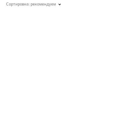
Сортировка:
рекомендуем
Urban Nature AQUA SHINE SHAMPOO
Увлажняющий шампунь для сухой кожи головы,
250 мл
510 pуб.
Urban Nature Подарочный набор " Очищение и
восстановление баланса" SALON CARE FOR
HOME USE