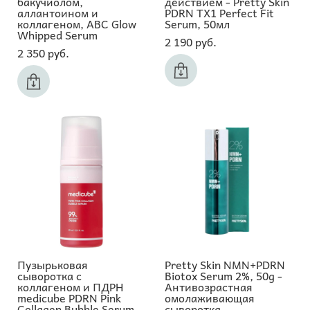
бакучиолом,
действием - Pretty Skin
аллантоином и
PDRN TX1 Perfect Fit
коллагеном, ABC Glow
Serum, 50мл
Whipped Serum
2 190 pуб.
2 350 pуб.
Пузырьковая
Pretty Skin NMN+PDRN
сыворотка с
Biotox Serum 2%, 50g -
коллагеном и ПДРН
Антивозрастная
medicube PDRN Pink
омолаживающая
Collagen Bubble Serum
сыворотка