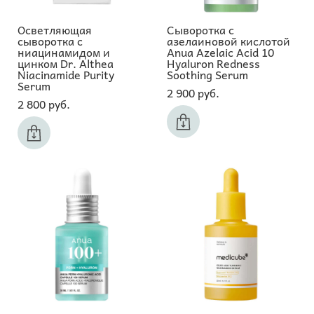
Осветляющая
Сыворотка с
сыворотка с
азелаиновой кислотой
ниацинамидом и
Anua Azelaic Acid 10
цинком Dr. Althea
Hyaluron Redness
Niacinamide Purity
Soothing Serum
Serum
2 900 pуб.
2 800 pуб.