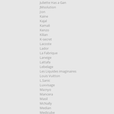
Juliette Has a Gan
JMsolution
J:on
Kaine
Kajal
Kamali
Kenzo
Kilian
K-secret
Lacoste
Lador
La Fabrique
Laneige
Lattafa
Lebelage
Les Liquides imaginaires
Louis Vuitton
L.Sanic
Luxvisage
Ma:nyo
Mancera
Masil
McNally
Median
Medicube