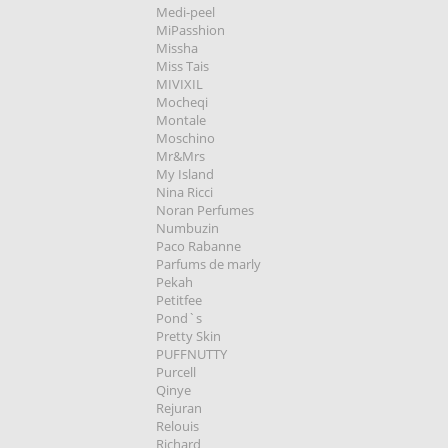
Medi-peel
MiPasshion
Missha
Miss Tais
MIVIXIL
Mocheqi
Montale
Moschino
Mr&Mrs
My Island
Nina Ricci
Noran Perfumes
Numbuzin
Paco Rabanne
Parfums de marly
Pekah
Petitfee
Pond`s
Pretty Skin
PUFFNUTTY
Purcell
Qinye
Rejuran
Relouis
Richard