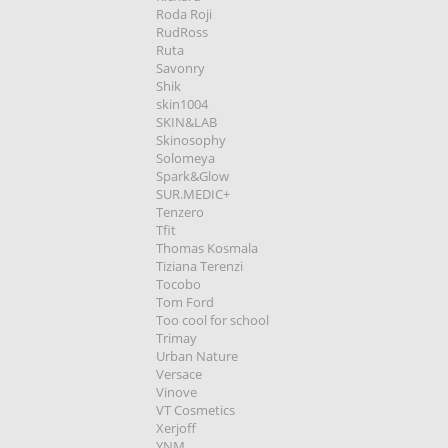
Roda Roji
RudRoss
Ruta
Savonry
Shik
skin1004
SKIN&LAB
Skinosophy
Solomeya
Spark&Glow
SUR.MEDIC+
Tenzero
Tfit
Thomas Kosmala
Tiziana Terenzi
Tocobo
Tom Ford
Too cool for school
Trimay
Urban Nature
Versace
Vinove
VT Cosmetics
Xerjoff
YNM