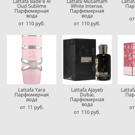
Lattafa Bade'e Al
Lattafa Musamam
Latta
Oud Sublime
White Intense,
Пар
Парфюмерная
Парфюмерная
вода
вода
от
от 110 pуб.
от 110 pуб.
Lattafa Yara
Lattafa Ajayeb
Lattaf
Парфюмерная
Dubai,
Пар
вода
Парфюмерная
вода
от 11 pуб.
от
от 110 pуб.