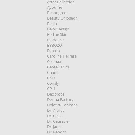
Attar Collection
Ayoume
Beauugreen
Beauty Of Joseon
Belita
Belor Design
Be The Skin
Biodance
BYBOZO
Byredo
Carolina Herrera
Celimax
Centellian24
Chanel
CKD
Consly
CP-1
Deoproce
Derma Factory
Dolce & Gabbana
Dr. Althea
Dr. Cellio
Dr. Ceuracle
Dr. Jart+
Dr. Reborn