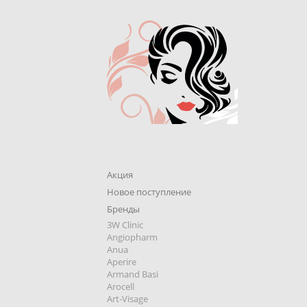
Акция
Новое поступление
Бренды
3W Clinic
Angiopharm
Anua
Aperire
Armand Basi
Arocell
Art-Visage