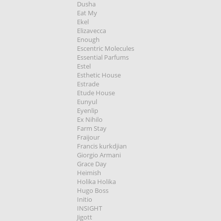
Dusha
Eat My
Ekel
Elizavecca
Enough
Escentric Molecules
Essential Parfums
Estel
Esthetic House
Estrade
Etude House
Eunyul
Eyenlip
Ex Nihilo
Farm Stay
Fraijour
Francis kurkdjian
Giorgio Armani
Grace Day
Heimish
Holika Holika
Hugo Boss
Initio
INSIGHT
Jigott