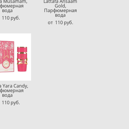
fa Musamam,
Lattafa Ansaam
фюмерная
Gold,
вода
Парфюмерная
вода
 110 pуб.
от 110 pуб.
a Yara Candy,
фюмерная
вода
 110 pуб.