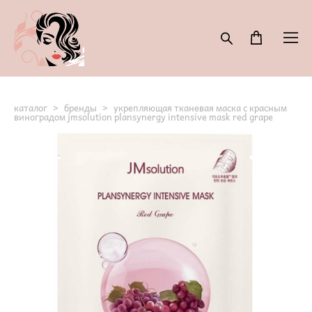
каталог
>
бренды
>
укрепляющая тканевая маска с красным
виноградом jmsolution plansynergy intensive mask red grape