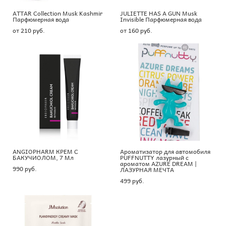
ATTAR Collection Musk Kashmir
JULIETTE HAS A GUN Musk
Парфюмерная вода
Invisible Парфюмерная вода
от 210 pуб.
от 160 pуб.
ANGIOPHARM КРЕМ С
Ароматизатор для автомобиля
БАКУЧИОЛОМ, 7 Мл
PUFFNUTTY лазурный с
ароматом AZURE DREAM |
990 pуб.
ЛАЗУРНАЯ МЕЧТА
499 pуб.