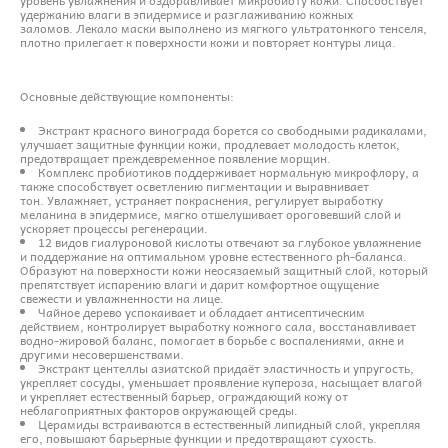
удержанию влаги в эпидермисе и разглаживанию кожных
заломов. Лекало маски выполнено из мягкого ультратонкого тенселя,
плотно прилегает к поверхности кожи и повторяет контуры лица.
Основные действующие компоненты:
Экстракт красного винограда борется со свободными радикалами,
улучшает защитные функции кожи, продлевает молодость клеток,
предотвращает преждевременное появление морщин.
Комплекс пробиотиков поддерживает нормальную микрофлору, а
также способствует осветлению пигментации и выравнивает
тон. Увлажняет, устраняет покраснения, регулирует выработку
меланина в эпидермисе, мягко отшелушивает ороговевший слой и
ускоряет процессы регенерации.
12 видов гиалуроновой кислоты отвечают за глубокое увлажнение
и поддержание на оптимальном уровне естественного ph-баланса.
Образуют на поверхности кожи неосязаемый защитный слой, который
препятствует испарению влаги и дарит комфортное ощущение
свежести и увлажненности на лице.
Чайное дерево успокаивает и обладает антисептическим
действием, контролирует выработку кожного сала, восстанавливает
водно-жировой баланс, помогает в борьбе с воспалениями, акне и
другими несовершенствами.
Экстракт центеллы азиатской придаёт эластичность и упругость,
укрепляет сосуды, уменьшает проявление купероза, насыщает влагой
и укрепляет естественный барьер, ограждающий кожу от
неблагоприятных факторов окружающей среды.
Церамиды встраиваются в естественный липидный слой, укрепляя
его, повышают барьерные функции и предотвращают сухость.