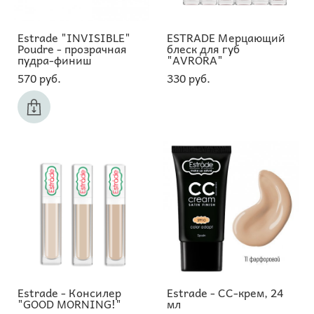
Estrade "INVISIBLE"
ESTRADE Мерцающий
Poudre - прозрачная
блеск для губ
пудра-финиш
"AVRORA"
570 pуб.
330 pуб.
Estrade - Консилер
Estrade - СС-крем, 24
"GOOD MORNING!"
мл