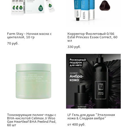
Farm Stay - Ночная маска с
Корректор Фиолетовый 0/66
центеллой, 10 гр
Estel Princess Essex Correct, 60
мл
70 pуб.
330 pуб.
Тонизирующие пилинг-пэды с
LF Гель для душа "Эталонная
BHA-кислотой Celimax Ji Woo
кожа & Сладкая амбра"
Gae Heartleaf BHA Peelind Pad,
от 400 pуб.
60 шт