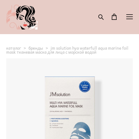
каталог
>
бренды
>
jm solution hya waterfull aqua marine foil
mask тканевая маска для лица с морской водой