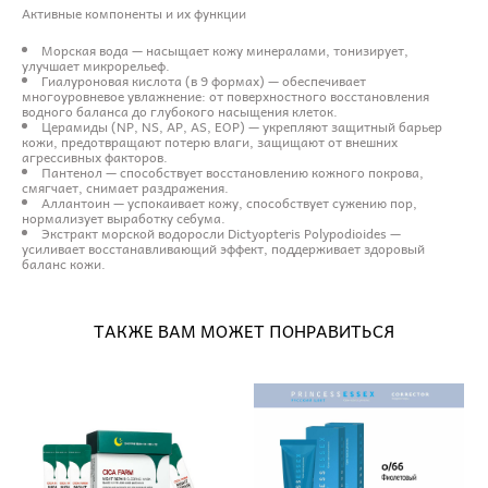
Активные компоненты и их функции
Морская вода — насыщает кожу минералами, тонизирует,
улучшает микрорельеф.
Гиалуроновая кислота (в 9 формах) — обеспечивает
многоуровневое увлажнение: от поверхностного восстановления
водного баланса до глубокого насыщения клеток.
Церамиды (NP, NS, AP, AS, EOP) — укрепляют защитный барьер
кожи, предотвращают потерю влаги, защищают от внешних
агрессивных факторов.
Пантенол — способствует восстановлению кожного покрова,
смягчает, снимает раздражения.
Аллантоин — успокаивает кожу, способствует сужению пор,
нормализует выработку себума.
Экстракт морской водоросли Dictyopteris Polypodioides —
усиливает восстанавливающий эффект, поддерживает здоровый
баланс кожи.
ТАКЖЕ ВАМ МОЖЕТ ПОНРАВИТЬСЯ