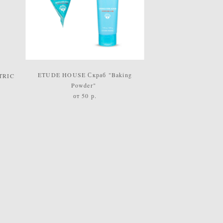
ETUDE HOUSE Скраб "Baking
TRIC
Powder"
о
т 50 р.