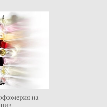
рфюмерия на
спив