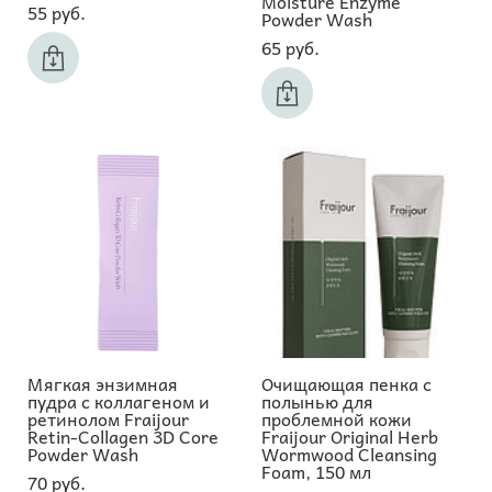
Moisture Enzyme
55 pуб.
Powder Wash
65 pуб.
Мягкая энзимная
Очищающая пенка с
пудра с коллагеном и
полынью для
ретинолом Fraijour
проблемной кожи
Retin-Collagen 3D Core
Fraijour Original Herb
Powder Wash
Wormwood Cleansing
Foam, 150 мл
70 pуб.