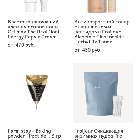
Восстанавливающий
Антивозрастной тонер
крем на основе нони
с женьшенем и
Celimax The Real Noni
пептидами Fraijour
Energy Repair Cream
Alchemic Ginsenoside
Herbal Rx Toner
от 470 pуб.
от 450 pуб.
Farm stay - Baking
Fraijour Очищающая
powder "Peptide", 3 гр
энзимная пудра Pro