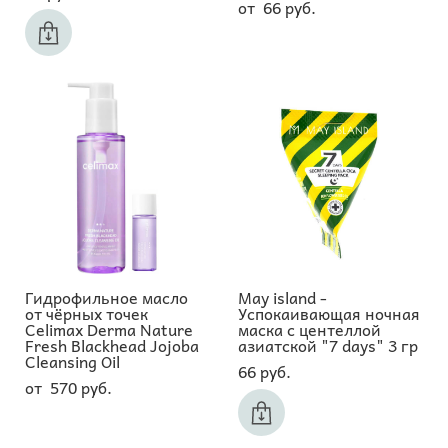
от 66 pуб.
Гидрофильное масло
May island -
от чёрных точек
Успокаивающая ночная
Celimax Derma Nature
маска с центеллой
Fresh Blackhead Jojoba
азиатской "7 days" 3 гр
Cleansing Oil
66 pуб.
от 570 pуб.