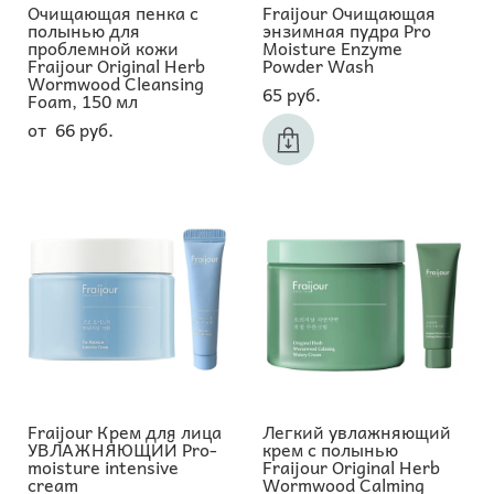
Очищающая пенка с
Fraijour Очищающая
полынью для
энзимная пудра Pro
проблемной кожи
Moisture Enzyme
Fraijour Original Herb
Powder Wash
Wormwood Cleansing
65 pуб.
Foam, 150 мл
от 66 pуб.
Fraijour Крем для лица
Легкий увлажняющий
УВЛАЖНЯЮЩИЙ Pro-
крем с полынью
moisture intensive
Fraijour Original Herb
cream
Wormwood Calming