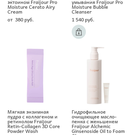
эктоином Fraijour Pro
умывания Fraijour Pro
Moisture Cerato Airy
Moisture Bubble
Cream
Cleanser
от 380 pуб.
1 540 pуб.
Мягкая энзимная
Гидрофильное
пудра с коллагеном и
очищающее масло-
ретинолом Fraijour
пенка с женьшенем
Retin-Collagen 3D Core
Fraijour Alchemic
Powder Wash
Ginsenoside Oil to Foam