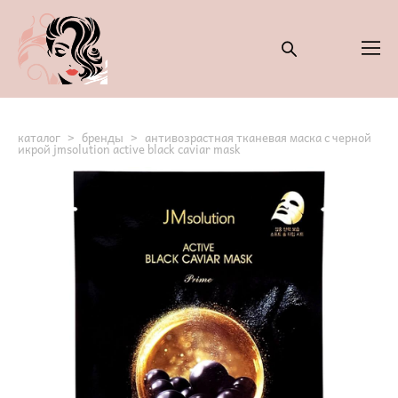
каталог
>
бренды
>
антивозрастная тканевая маска с черной
икрой jmsolution active black caviar mask