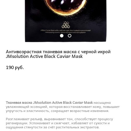
Антивозрастная тканевая маска с черной икрой
JMsolution Active Black Caviar Mask
190 pуб.
ДОБАВИТЬ В КОРЗИНУ
Тканевая маска JMsolution Active Black Caviar Mask
насыщена
увлажняющей эссенцией, которая восстанавливает кожу, повышает
упругость и эластичность, сокращает возрастные изменения.
Разглаживает рельеф, выравнивает тон, способствует процессу
регенерации. Успокаивает и смягчает, избавляет от сухости и
ощущения стянутости за счёт растительных экстрактов.