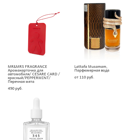
MR&MRS FRAGRANCE
Lattafa Musamam,
Аромакарточка для
Парфюмерная вода
автомобиля/ CESARE CARD /
от 110 pуб.
красный/PEPPERMINT/
Перечная мята
490 pуб.