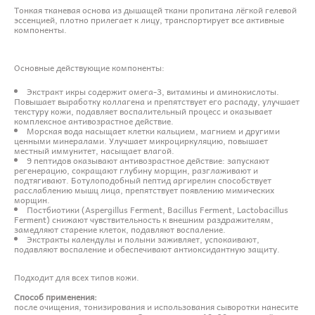
Тонкая тканевая основа из дышащей ткани пропитана лёгкой гелевой
эссенцией, плотно прилегает к лицу, транспортирует все активные
компоненты.
Основные действующие компоненты:
Экстракт икры содержит омега-3, витамины и аминокислоты.
Повышает выработку коллагена и препятствует его распаду, улучшает
текстуру кожи, подавляет воспалительный процесс и оказывает
комплексное антивозрастное действие.
Морская вода насыщает клетки кальцием, магнием и другими
ценными минералами. Улучшает микроциркуляцию, повышает
местный иммунитет, насыщает влагой.
9 пептидов оказывают антивозрастное действие: запускают
регенерацию, сокращают глубину морщин, разглаживают и
подтягивают. Ботулоподобный пептид аргирелин способствует
расслаблению мышц лица, препятствует появлению мимических
морщин.
Постбиотики (Aspergillus Ferment, Bacillus Ferment, Lactobacillus
Ferment) снижают чувствительность к внешним раздражителям,
замедляют старение клеток, подавляют воспаление.
Экстракты календулы и полыни заживляет, успокаивают,
подавляют воспаление и обеспечивают антиоксидантную защиту.
Подходит для всех типов кожи.
Способ применения:
после очищения, тонизирования и использования сыворотки нанесите