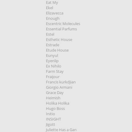
Eat My
Ekel
Elizavecca
Enough
Escentric Molecules
Essential Parfums
Estel
Esthetic House
Estrade
Etude House
Eunyul
Eyenlip
Ex Nihilo
Farm Stay
Fraijour
Francis kurkdjian
Giorgio Armani
Grace Day
Heimish
Holika Holika
Hugo Boss
Initio
INSIGHT
Jigott
Juliette Has a Gan