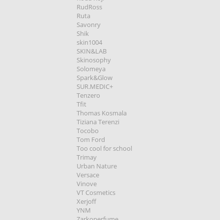
RudRoss
Ruta
Savonry
Shik
skin1004
SKIN&LAB
Skinosophy
Solomeya
Spark&Glow
SUR.MEDIC+
Tenzero
Tfit
Thomas Kosmala
Tiziana Terenzi
Tocobo
Tom Ford
Too cool for school
Trimay
Urban Nature
Versace
Vinove
VT Cosmetics
Xerjoff
YNM
Zarkoperfume