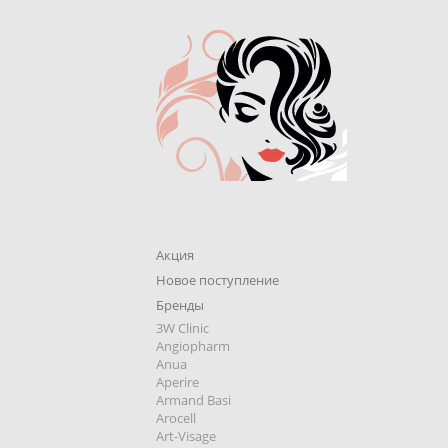
Акция
Новое поступление
Бренды
3W Clinic
Angiopharm
Anua
Aperire
Armand Basi
Arocell
Art-Visage