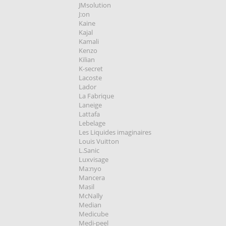
JMsolution
J:on
Kaine
Kajal
Kamali
Kenzo
Kilian
K-secret
Lacoste
Lador
La Fabrique
Laneige
Lattafa
Lebelage
Les Liquides imaginaires
Louis Vuitton
L.Sanic
Luxvisage
Ma:nyo
Mancera
Masil
McNally
Median
Medicube
Medi-peel