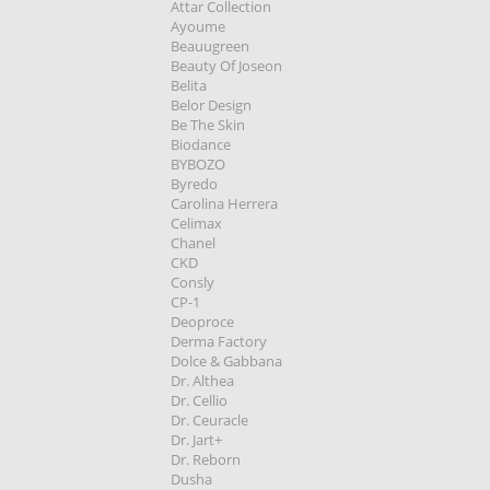
Attar Collection
Ayoume
Beauugreen
Beauty Of Joseon
Belita
Belor Design
Be The Skin
Biodance
BYBOZO
Byredo
Carolina Herrera
Celimax
Chanel
CKD
Consly
CP-1
Deoproce
Derma Factory
Dolce & Gabbana
Dr. Althea
Dr. Cellio
Dr. Ceuracle
Dr. Jart+
Dr. Reborn
Dusha