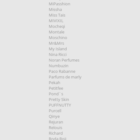
MiPasshion
Missha
Miss Tais
MIVIXIL
Mocheqi
Montale
Moschino
Mr&Mrs
My Island
Nina Ricci
Noran Perfumes
Numbuzin
Paco Rabanne
Parfums de marly
Pekah
Petitfee
Pond`s
Pretty Skin
PUFFNUTTY
Purcell
Qinye
Rejuran
Relouis
Richard
Roda Roji