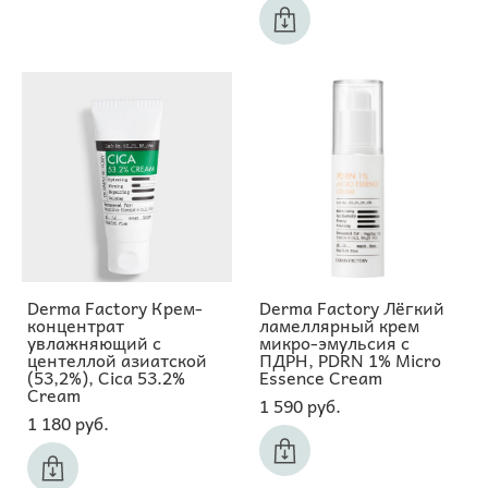
Derma Factory Крем-
Derma Factory Лёгкий
концентрат
ламеллярный крем
увлажняющий с
микро-эмульсия с
центеллой азиатской
ПДРН, PDRN 1% Micro
(53,2%), Cica 53.2%
Essence Cream
Cream
1 590 pуб.
1 180 pуб.