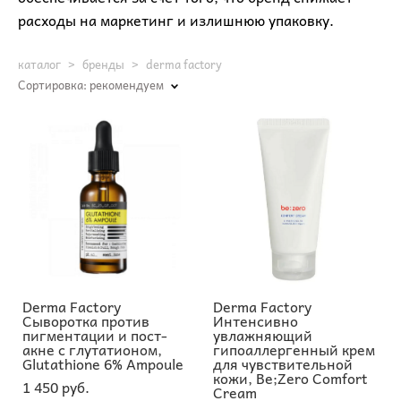
расходы на маркетинг и излишнюю упаковку.
каталог
>
бренды
>
derma factory
Сортировка:
рекомендуем
Derma Factory
Derma Factory
Сыворотка против
Интенсивно
пигментации и пост-
увлажняющий
акне с глутатионом,
гипоаллергенный крем
Glutathione 6% Ampoule
для чувствительной
кожи, Be;Zero Comfort
1 450 pуб.
Cream