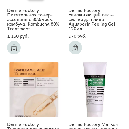
Derma Factory
Derma Factory
Питательная тонер-
Увлажняющий гель-
эссенция с 80% чаем
скатка для лица
комбуча, Kombucha 80%
Aquaporin Peeling Gel
Treatment
120мл
1 150 pуб.
970 pуб.
Derma Factory
Derma Factory Мягкая
Тканевая маска против
пенка для умывания с