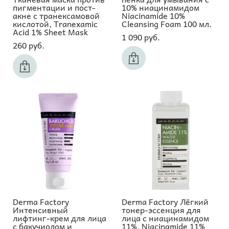
пигментации и пост-
10% ниацинамидом
акне с транексамовой
Niacinamide 10%
кислотой, Tranexamic
Cleansing Foam 100 мл.
Acid 1% Sheet Mask
1 090 pуб.
260 pуб.
Derma Factory
Derma Factory Лёгкий
Интенсивный
тонер-эссенция для
лифтинг-крем для лица
лица с ниацинамидом
с бакучиолом и
11%, Niacinamide 11%