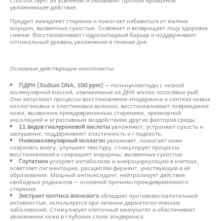
увлажняющее действие.
Продукт замедляет старение и помогает избавиться от мелких
морщин, вызванных сухостью. Освежает и возвращает лицу здоровое
сияние. Восстанавливает гидролипидный барьер и поддерживает
оптимальный уровень увлажнения в течение дня.
Основные действующие компоненты:
ПДРН (Sodium DNA, 100 ppm)
— полинуклеотиды с низкой
молекулярной массой, извлекаемые из ДНК молок лососёвых рыб.
Они запускают процессы восстановления эпидермиса и синтеза новых
коллагеновых и эластиновых волокон, восстанавливают повреждение
кожи, вызванное преждевременным старением, чрезмерной
инсоляцией и агрессивным воздействием других факторов среды.
11 видов гиалуроновой кислоты
увлажняют, устраняют сухость и
шелушение, поддерживают эластичность и гладкость.
Низкомолекулярный коллаген
увлажняет, помогает коже
сохранять влагу, улучшает текстуру, стимулирует процессы
восстановления и сокращает морщины, вызванные сухостью.
Глутатион
ускоряет метаболизм и микроциркуляцию в клетках,
осветляет пигментацию, расщепляя фермент, участвующий в её
образовании. Мощный антиоксидант, нейтрализует действие
свободных радикалов — основной причины преждевременного
старения.
Экстракт коптиса японского
обладает противовоспалительной
активностью, используется при лечении дерматологических
заболеваний. Стимулирует клеточный иммунитет и обеспечивает
увлажнение кожи в глубоких слоях эпидермиса.