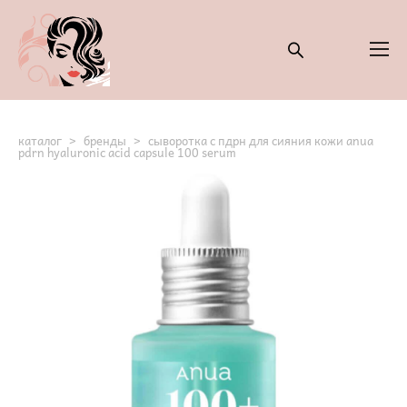
каталог
>
бренды
>
сыворотка с пдрн для сияния кожи anua
pdrn hyaluronic acid capsule 100 serum