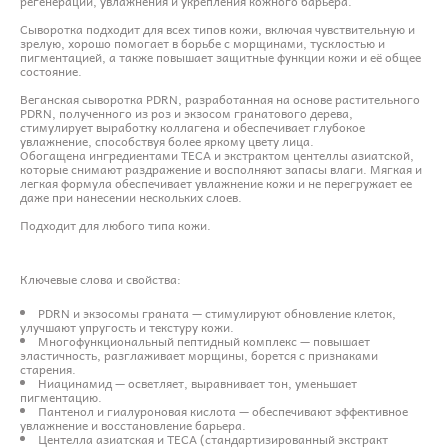
регенерации, увлажнения и укрепления кожного барьера.
Сыворотка подходит для всех типов кожи, включая чувствительную и
зрелую, хорошо помогает в борьбе с морщинами, тусклостью и
пигментацией, а также повышает защитные функции кожи и её общее
состояние.
Веганская сыворотка PDRN, разработанная на основе растительного
PDRN, полученного из роз и экзосом гранатового дерева,
стимулирует выработку коллагена и обеспечивает глубокое
увлажнение, способствуя более яркому цвету лица.
Обогащена ингредиентами TECA и экстрактом центеллы азиатской,
которые снимают раздражение и восполняют запасы влаги. Мягкая и
легкая формула обеспечивает увлажнение кожи и не перегружает ее
даже при нанесении нескольких слоев.
Подходит для любого типа кожи.
Ключевые слова и свойства:
PDRN и экзосомы граната — стимулируют обновление клеток,
улучшают упругость и текстуру кожи.
Многофункциональный пептидный комплекс — повышает
эластичность, разглаживает морщины, борется с признаками
старения.
Ниацинамид — осветляет, выравнивает тон, уменьшает
пигментацию.
Пантенол и гиалуроновая кислота — обеспечивают эффективное
увлажнение и восстановление барьера.
Центелла азиатская и TECA (стандартизированный экстракт