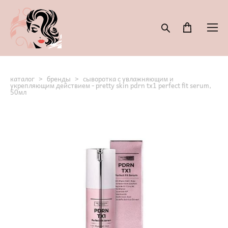
каталог
>
бренды
>
сыворотка с увлажняющим и
укрепляющим действием - pretty skin pdrn tx1 perfect fit serum,
50мл