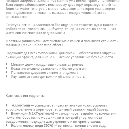
придаёт здоровое, эластичное сияние уже после первого применения.
Благодаря взбивающему помповому дозатору формируется лёгкая
foam-to-water текстура с микропузырьками, которая равномерно
распределяется по коже, не вызывает раздражения и быстро
впитывается.
Текстура легко наслаивается без ощущения тяжести: одно нажатие
работает как увлажняющий бустер-тонер, а несколько слоёв — как
интенсивная сияющая водная маска.
Плотный финиш улучшает сцепление с кожей и повышает стойкость
макияжа (make-up boosting effect).
Подходит для всех типов кожи: для сухой — обеспечивает упругий
сияющий эффект, для жирной — лёгкое увлажнение без липкости.
Макияж держится дольше и ложится ровнее
Кожа интенсивно увлажнена и более упругая
Появляется здоровое сияние и гладкость
Улучшается текстура кожи и её эластичность
Ключевые ингредиенты
Аллантоин
— успокаивает чувствительную кожу, ускоряет
восстановление и формирует защитный увлажняющий барьер.
Бакучиол (NEXT-ретинол)
— стимулирует выработку коллагена,
помогает бороться с морщинами и потерей упругости без
раздражения, подходит для утреннего и вечернего ухода.
Коллагеновая вода (90%)
— веганская коллагеновая вода,