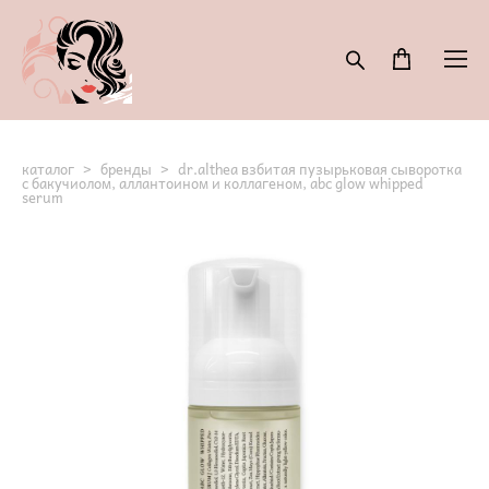
каталог
>
бренды
>
dr.althea взбитая пузырьковая сыворотка
с бакучиолом, аллантоином и коллагеном, abc glow whipped
serum