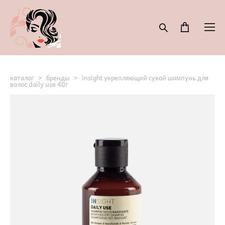
каталог
>
бренды
>
insight укрепляющий сухой шампунь для
волос daily use 40г