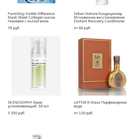
FarmStay Visible Difference
Urban Nature Кондиционер
Mask Sheet Collagen маска
Мгновенное восстановление
тканевая с коллагеном
Instant Recovery Сonditioner
70 pуб.
от 60 pуб.
SKINOSOPHY Крем
LATTAFA Masa Парфюмерная
успокаивающий, 50 мл
вода
3 350 pуб.
от 110 pуб.