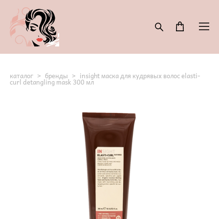
каталог
>
бренды
>
insight маска для кудрявых волос elasti-
curl detangling mask 300 мл