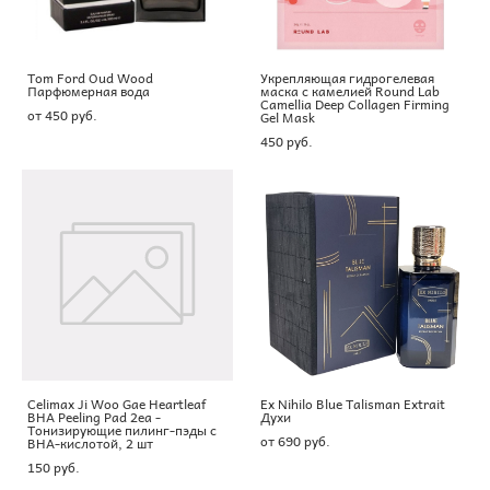
Tom Ford Oud Wood
Укрепляющая гидрогелевая
Парфюмерная вода
маска с камелией Round Lab
Camellia Deep Collagen Firming
от 450 pуб.
Gel Mask
450 pуб.
Celimax Ji Woo Gae Heartleaf
Ex Nihilo Blue Talisman Extrait
BHA Peeling Pad 2ea -
Духи
Тонизирующие пилинг-пэды с
от 690 pуб.
BHA-кислотой, 2 шт
150 pуб.