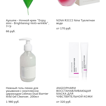
Ayoume - Ночной крем "Enjoy
NINA RICCI Nina Туалетная
mini - Brightening+Anti-wrinkle",
вода
3 гр
от 170 pуб.
66 pуб.
Нежный гель-пенка для
ANGIOPHARM
умывания с комплексом
ВОССТАНАВЛИВАЮЩАЯ
церамидов Celimax Dual Barrier
МАСКА ДЛЯ
Mild Gel Cleanser, 200мл
ЧУВСТВИТЕЛЬНОЙ КОЖИ
1 980 pуб.
от 320 pуб.