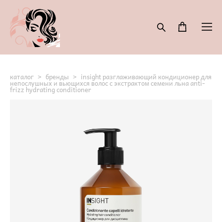
каталог
>
бренды
>
insight разглаживающий кондиционер для
непослушных и вьющихся волос с экстрактом семени льна anti-
frizz hydrating conditioner