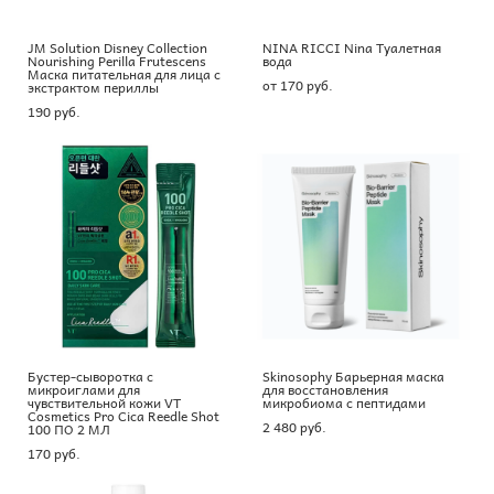
JM Solution Disney Collection
NINA RICCI Nina Туалетная
Nourishing Perilla Frutescens
вода
Маска питательная для лица с
от 170 pуб.
экстрактом периллы
190 pуб.
Бустер-сыворотка с
Skinosophy Барьерная маска
микроиглами для
для восстановления
чувствительной кожи VT
микробиома с пептидами
Cosmetics Pro Cica Reedle Shot
2 480 pуб.
100 ПО 2 МЛ
170 pуб.