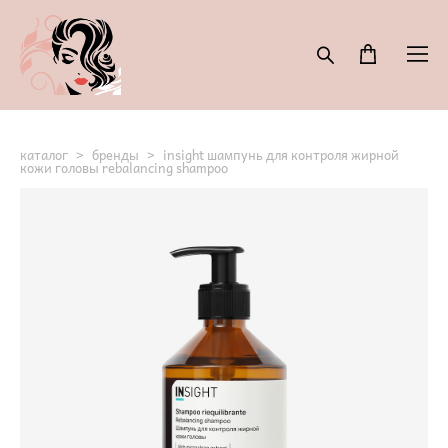
каталог
>
бренды
>
insight шампунь для контроля жирной
кожи головы rebalancing shampoo