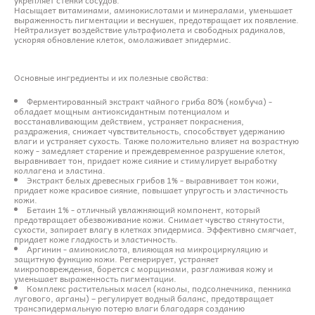
Насыщает витаминами, аминокислотами и минералами, уменьшает
выраженность пигментации и веснушек, предотвращает их появление.
Нейтрализует воздействие ультрафиолета и свободных радикалов,
ускоряя обновление клеток, омолаживает эпидермис.
Основные ингредиенты и их полезные свойства:
Ферментированный экстракт чайного гриба 80% (комбуча) -
обладает мощным антиоксидантным потенциалом и
восстанавливающим действием, устраняет покраснения,
раздражения, снижает чувствительность, способствует удержанию
влаги и устраняет сухость. Также положительно влияет на возрастную
кожу - замедляет старение и преждевременное разрушение клеток,
выравнивает тон, придает коже сияние и стимулирует выработку
коллагена и эластина.
Экстракт белых древесных грибов 1% - выравнивает тон кожи,
придает коже красивое сияние, повышает упругость и эластичность
кожи.
Бетаин 1% - отличный увлажняющий компонент, который
предотвращает обезвоживание кожи. Снимает чувство стянутости,
сухости, запирает влагу в клетках эпидермиса. Эффективно смягчает,
придает коже гладкость и эластичность.
Аргинин - аминокислота, влияющая на микроциркуляцию и
защитную функцию кожи. Регенерирует, устраняет
микроповреждения, борется с морщинами, разглаживая кожу и
уменьшает выраженность пигментации.
Комплекс растительных масел (канолы, подсолнечника, пенника
лугового, арганы) – регулирует водный баланс, предотвращает
трансэпидермальную потерю влаги благодаря созданию