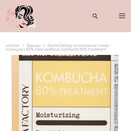
каталог
>
бренды
>
derma factory питательная тонер-
эссенция с 80% чаем комбуча, kombucha 80% treatment