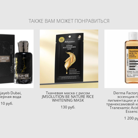
ТАКЖЕ ВАМ МОЖЕТ ПОНРАВИТЬСЯ
Ajayeb Dubai,
Тканевая маска с рисом
Derma Factor
ерная вода
JMSOLUTION BE NATURE RICE
эссенция 
WHITENING MASK
пигментации и п
110 pуб.
транексамовой к
130 pуб.
Tranexamic Aci
Essenc
1 200 p