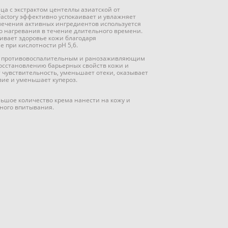
а с экстрактом центеллы азиатской от
Factory эффективно успокаивает и увлажняет
влечения активных ингредиентов используется
го нагревания в течение длительного времени.
ивает здоровье кожи благодаря
 при кислотности pH 5,6.
ет противовоспалительным и ранозаживляющим
восстановлению барьерных свойств кожи и
 чувствительность, уменьшает отеки, оказывает
ие и уменьшает купероз.
ьшое количество крема нанести на кожу и
лного впитывания.