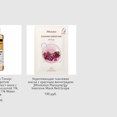
y Тонер-
Укрепляющая тканевая
против
маска с красным виноградом
ост-акне с
JMsolution Plansynergy
ислотой 1%,
Intensive Mask Red Grape
d 1% Water
190 pуб.
e
уб.