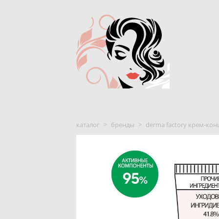
каталог
>
бренды
>
derma factory крем-кон