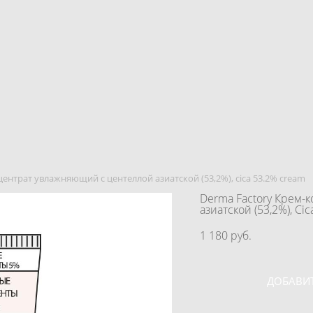
центрат увлажняющий с центеллой азиатской (53,2%), cica 53.2% cream
Derma Factory Крем-
азиатской (53,2%), Ci
1 180 pуб.
ДОБАВИТ