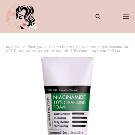
каталог
>
бренды
>
derma factory мягкая пенка для умывания
с 10% ниацинамидом niacinamide 10% cleansing foam 100 мл.