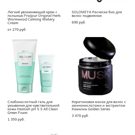
Легкий увлажняющий крем с
SOLOMEYA Расческа био для
полынью Fraijour Original Herb
волос подвижная
Wormwood Calming Watery
690 pуб.
Cream
от 270 pуб.
Слабокислотный гель для
Кератиновая маска для волос с
умывания для чувствительной
аминокислотами и экстрактом
кожи Heimish pH 5.5 All Clean
Камелии Golden Series
Green Foam
3 470 pуб.
1 350 pуб.