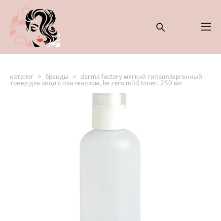
каталог
>
бренды
>
derma factory мягкий гипоаллергенный
тонер для лица с пантенолом, be zero mild toner, 250 мл