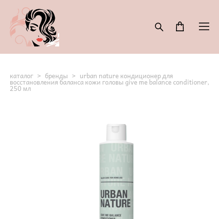
каталог
>
бренды
>
urban nature кондиционер для
восстановления баланса кожи головы give me balance conditioner,
250 мл