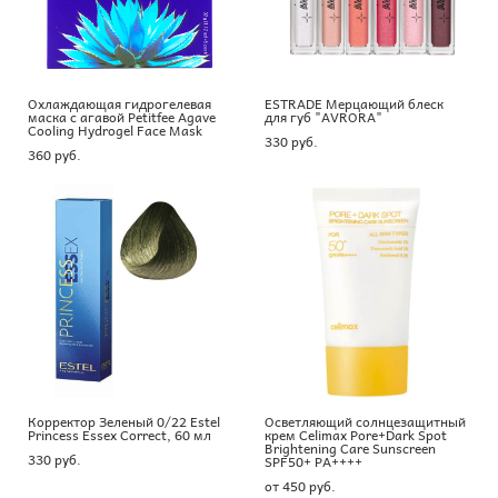
Охлаждающая гидрогелевая
ESTRADE Мерцающий блеск
маска с агавой Petitfee Agave
для губ "AVRORA"
Cooling Hydrogel Face Mask
330 pуб.
360 pуб.
Корректор Зеленый 0/22 Estel
Осветляющий солнцезащитный
Princess Essex Correct, 60 мл
крем Celimax Pore+Dark Spot
Brightening Care Sunscreen
330 pуб.
SPF50+ PA++++
от 450 pуб.