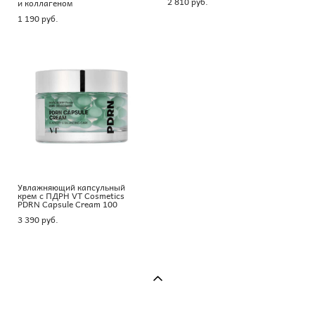
2 810 pуб.
и коллагеном
1 190 pуб.
Увлажняющий капсульный
крем с ПДРН VT Cosmetics
PDRN Capsule Cream 100
3 390 pуб.