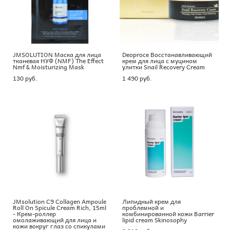
JMSOLUTION Маска для лица
Deoproce Восстанавливающий
тканевая НУФ (NMF) The Effect
крем для лица с муцином
Nmf & Moisturizing Mask
улитки Snail Recovery Cream
130 pуб.
1 490 pуб.
JMsolution C9 Collagen Ampoule
Липидный крем для
Roll On Spicule Cream Rich, 15ml
проблемной и
- Крем-роллер
комбинированной кожи Barrier
омолаживающий для лица и
lipid cream Skinosophy
кожи вокруг глаз со спикулами