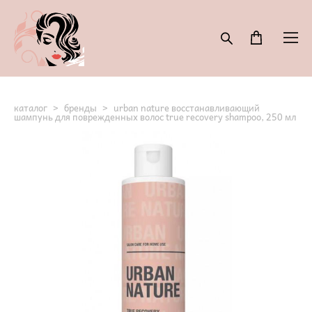
каталог
>
бренды
>
urban nature восстанавливающий
шампунь для поврежденных волос true recovery shampoo, 250 мл