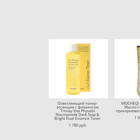
Осветляющий тонер-
MOCHEQI Ha
эссенция с физалисом
Масло-с
Trimay Vita Physalis
прикорневог
Niacinamide Dark Stop &
1 9
Bright Dual Essence Toner
1 780 pуб.