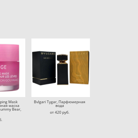
eping Mask
Bvlgari Tygar, Парфюмерная
чная маска
вода
Gummy Bear,
от 420 pуб.
б.