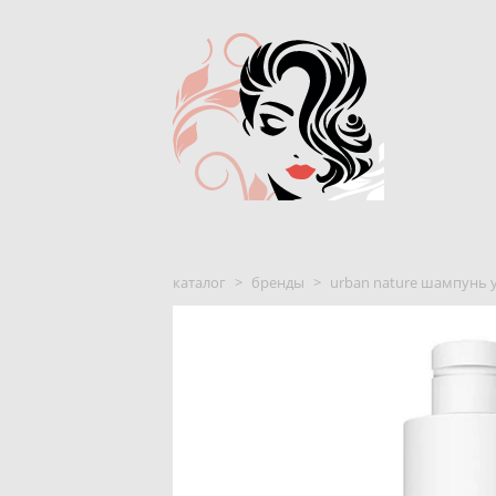
каталог
>
бренды
>
urban nature шaмпунь 