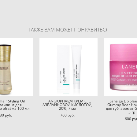
ТАКЖЕ ВАМ МОЖЕТ ПОНРАВИТЬСЯ
ir Styling Oil
ANGIOPHARM КРЕМ С
Laneige Lip Sle
тайлинг для
АЗЕЛАИНОВОЙ КИСЛОТОЙ,
Gummy Bear Но
о объёма 100 мл
20%, 7 мл
для губ, аромат 
3 гр
80 pуб.
760 pуб.
600 pу