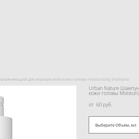
увлажняющий для нормальной кожи головы moisturizing shampoo
Urban Nature Шaмпу
кожи головы Moisturi
от 60 pуб.
Выберите Объём, мл