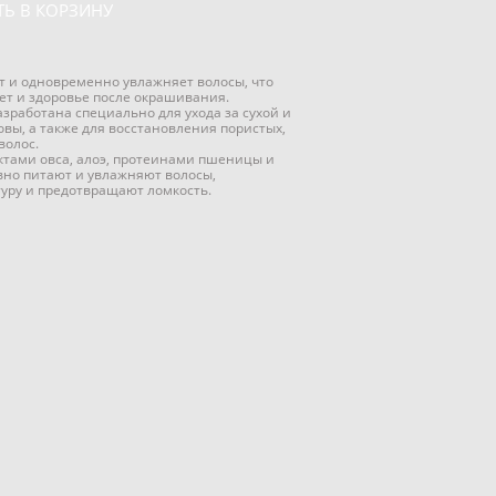
Ь В КОРЗИНУ
 и одновременно увлажняет волосы, что
ет и здоровье после окрашивания.
зработана специально для ухода за сухой и
вы, а также для восстановления пористых,
волос.
тами овса, алоэ, протеинами пшеницы и
вно питают и увлажняют волосы,
туру и предотвращают ломкость.