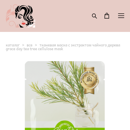
каталог
>
все
>
тканевая маска с экстрактом чайного дерева
grace day tea tree cellulose mask