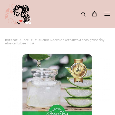
каталог
>
все
>
тканевая маска с экстрактом алоэ grace day
aloe cellulose mask