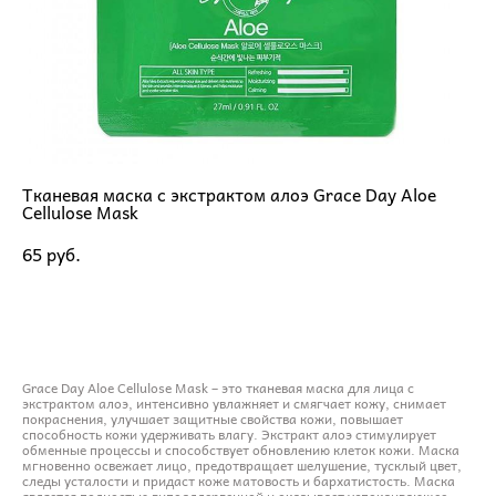
Тканевая маска с экстрактом алоэ Grace Day Aloe
Cellulose Mask
65 pуб.
ДОБАВИТЬ В КОРЗИНУ
Grace Day Aloe Cellulose Mask – это тканевая маска для лица с
экстрактом алоэ, интенсивно увлажняет и смягчает кожу, снимает
покраснения, улучшает защитные свойства кожи, повышает
способность кожи удерживать влагу. Экстракт алоэ стимулирует
обменные процессы и способствует обновлению клеток кожи. Маска
мгновенно освежает лицо, предотвращает шелушение, тусклый цвет,
следы усталости и придаст коже матовость и бархатистость. Маска
является полностью гипоаллергенной и оказывает успокаивающее