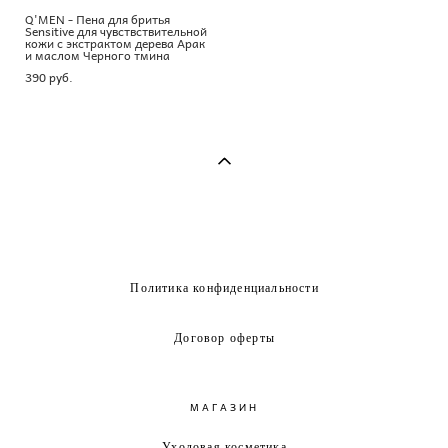
Q'MEN - Пена для бритья
Sensitive для чувствствительной
кожи с экстрактом дерева Арак
и маслом Черного тмина
390 pуб.
Политика конфиденциальности
Договор оферты
МАГАЗИН
Уходовая косметика