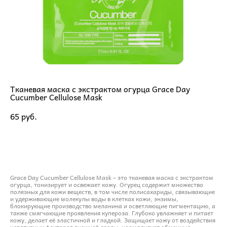
Тканевая маска с экстрактом огурца Grace Day
Cucumber Cellulose Mask
65 pуб.
ДОБАВИТЬ В КОРЗИНУ
Grace Day Cucumber Cellulose Mask – это тканевая маска с экстрактом
огурца, тонизирует и освежает кожу. Огурец содержит множество
полезных для кожи веществ, в том числе полисахариды, связывающие
и удерживающие молекулы воды в клетках кожи, энзимы,
блокирующие производство меланина и осветляющие пигментацию, а
также смягчающие проявления купероза. Глубоко увлажняет и питает
кожу, делает её эластичной и гладкой. Защищает кожу от воздействия
негативных факторов внешней среды, нормализует обменные