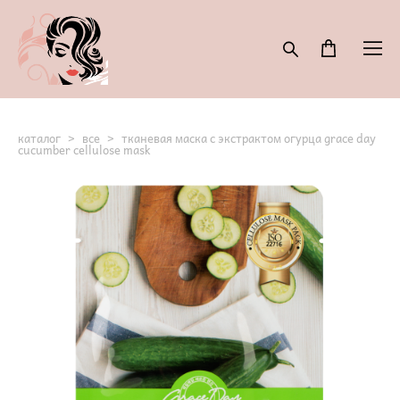
каталог
>
все
>
тканевая маска с экстрактом огурца grace day
cucumber cellulose mask