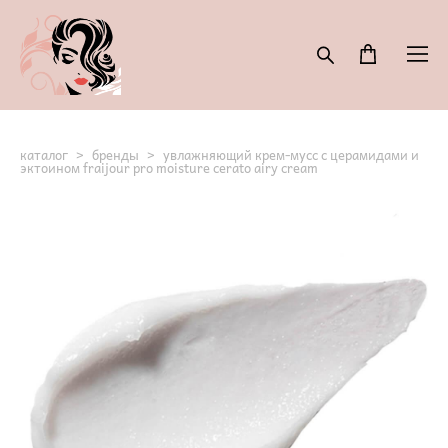
каталог
>
бренды
>
увлажняющий крем-мусс с церамидами и
эктоином fraijour pro moisture cerato airy cream