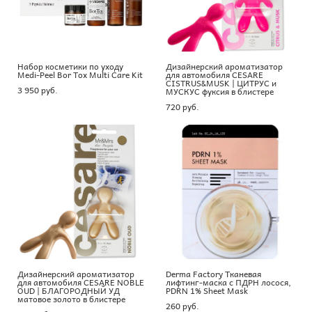
Набор косметики по уходу
Дизайнерский ароматизатор
Medi-Peel Bor Tox Multi Care Kit
для автомобиля CESARE
CISTRUS&MUSK | ЦИТРУС и
3 950 pуб.
МУСКУС фуксия в блистере
720 pуб.
Дизайнерский ароматизатор
Derma Factory Тканевая
для автомобиля CESARE NOBLE
лифтинг-маска с ПДРН лосося,
OUD | БЛАГОРОДНЫЙ УД
PDRN 1% Sheet Mask
матовое золото в блистере
260 pуб.