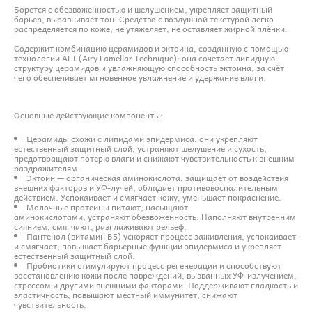
Борется с обезвоженностью и шелушением, укрепляет защитный
барьер, выравнивает тон. Средство с воздушной текстурой легко
распределяется по коже, не утяжеляет, не оставляет жирной плёнки.
Содержит комбинацию церамидов и эктоина, созданную с помощью
технологии ALT (Airy Lamellar Technique): она сочетает липидную
структуру церамидов и увлажняющую способность эктоина, за счёт
чего обеспечивает мгновенное увлажнение и удержание влаги.
Основные действующие компоненты:
Церамиды схожи с липидами эпидермиса: они укрепляют
естественный защитный слой, устраняют шелушение и сухость,
предотвращают потерю влаги и снижают чувствительность к внешним
раздражителям.
Эктоин — органическая аминокислота, защищает от воздействия
внешних факторов и УФ-лучей, обладает противовоспалительным
действием. Успокаивает и смягчает кожу, уменьшает покраснение.
Молочные протеины питают, насыщают
аминокислотами, устраняют обезвоженность. Наполняют внутренним
сиянием, смягчают, разглаживают рельеф.
Пантенол (витамин B5) ускоряет процесс заживления, успокаивает
и смягчает, повышает барьерные функции эпидермиса и укрепляет
естественный защитный слой.
Пробиотики стимулируют процесс регенерации и способствуют
восстановлению кожи после повреждений, вызванных УФ-излучением,
стрессом и другими внешними факторами. Поддерживают гладкость и
эластичность, повышают местный иммунитет, снижают
чувствительность.