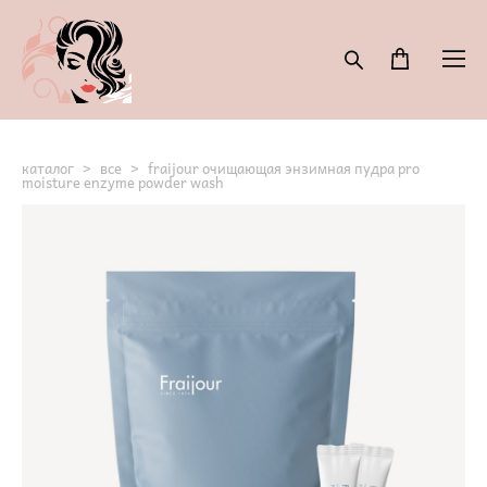
каталог
>
все
>
fraijour очищающая энзимная пудра pro
moisture enzyme powder wash