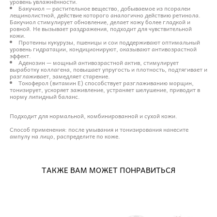
уровень увлажнённости.
Бакучиол — растительное вещество, добываемое из псоралеи
лещинолистной, действие которого аналогично действию ретинола.
Бакучиол стимулирует обновление, делает кожу более гладкой и
ровной. Не вызывает раздражения, подходит для чувствительной
кожи.
Протеины кукурузы, пшеницы и сои поддерживают оптимальный
уровень гидратации, кондиционируют, оказывают антивозрастной
эффект.
Аденозин — мощный антивозрастной актив, стимулирует
выработку коллагена, повышает упругость и плотность, подтягивает и
разглаживает, замедляет старение.
Токоферол (витамин E) способствует разглаживанию морщин,
тонизирует, ускоряет заживление, устраняет шелушение, приводит в
норму липидный баланс.
Подходит для нормальной, комбинированной и сухой кожи.
Способ применения: после умывания и тонизирования нанесите
ампулу на лицо, распределите по коже.
ТАКЖЕ ВАМ МОЖЕТ ПОНРАВИТЬСЯ