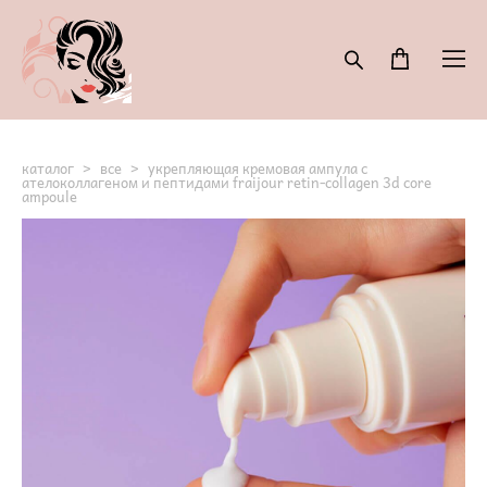
каталог
>
все
>
укрепляющая кремовая ампула с
ателоколлагеном и пептидами fraijour retin-collagen 3d core
ampoule