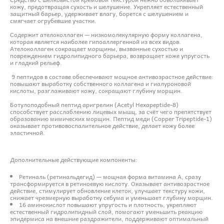
кожу, предотвращая сухость и шелушение. Укрепляет естественный
защитный барьер, удерживает влагу, борется с шелушением и
смягчает огрубевшие участки.
Содержит ателоколлаген — низкомолекулярную форму коллагена,
которая является наиболее гипоаллергенной из всех видов.
Ателоколлаген сокращает морщины, вызванные сухостью и
повреждением гидролипидного барьера, возвращает коже упругость
и гладкий рельеф.
9 пептидов в составе обеспечивают мощное антивозрастное действие:
повышают выработку собственного коллагена и гиалуроновой
кислоты, разглаживают кожу, сокращают глубину морщин.
Ботулоподобный пептид аригрелин (Acetyl Hexapeptide-8)
способствует расслаблению лицевых мышц, за счёт чего препятствует
образованию мимических морщин. Пептид меди (Copper Tripeptide-1)
оказывает противовоспалительное действие, делает кожу более
эластичной.
Дополнительные действующие компоненты:
Ретиналь (ретинальдегид) — мощная форма витамина A, сразу
трансформируется в ретиноевую кислоту. Оказывает антивозрастное
действие, стимулирует обновление клеток, улучшает текстуру кожи,
снижает чрезмерную выработку себума и уменьшает глубину морщин.
16 аминокислот повышают упругость и плотность, укрепляют
естественный гидролипидный слой, помогают уменьшить реакцию
эпидермиса на внешние раздражители, поддерживают оптимальный