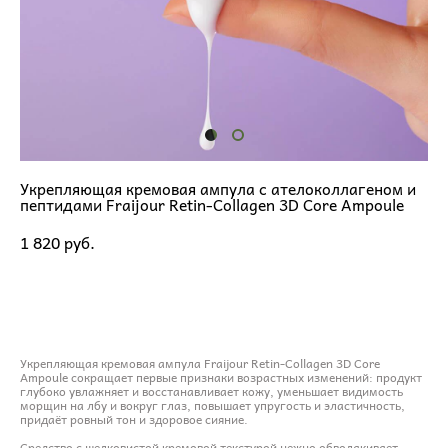
Укрепляющая кремовая ампула с ателоколлагеном и
пептидами Fraijour Retin-Collagen 3D Core Ampoule
1 820 pуб.
ДОБАВИТЬ В КОРЗИНУ
Укрепляющая кремовая ампула Fraijour Retin-Collagen 3D Core
Ampoule сокращает первые признаки возрастных изменений: продукт
глубоко увлажняет и восстанавливает кожу, уменьшает видимость
морщин на лбу и вокруг глаз, повышает упругость и эластичность,
придаёт ровный тон и здоровое сияние.
Средство с шелковистой кремовой текстурой нежно обволакивает