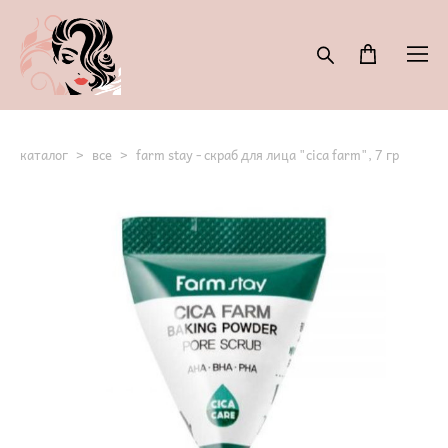
каталог
>
все
>
farm stay - скраб для лица "cica farm", 7 гр