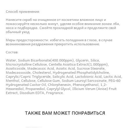
Способ применения:
Нанесите скраб на очищенное от косметики влажное лицо и
помассируйте несколько минут, уделяя особое внимание зонам лба,
носа и подбородка. Смойте прохладной водой и продолжите свой
обычный уход.
Меры предосторожности: избегать попадания в глаза, в случае
возникновения раздражения прекратить использование.
Состав:
Water, Sodium Bicarbonate(400.000ppm), Glycerin, Silica,
Microcrystalline Cellulose, Centella Asiatica Extract(1.000ppm),
Asiaticoside, Madecassic Acid, Asiatic Acid, Sucrose Stearate,
Madecassoside, Cholesterol, Hydrogenated Phosphatidylcholine,
Caprylic/Capric Triglyceride, Salicylic Acid, Lactobionic Acid, Lactic Acid,
Menthol, Cellulose, Cellulose Gum, Sodium Lauroyl Sarcosinate, PEG-60
Hydrogenated Castor Oil, Chlorphenesin, Phenoxyethanol, 1,2-
Hexanediol, Propanediol, Caprylyl Glycol, Illicium Verum (Anise) Fruit
Extract, Disodium EDTA, Fragrance.
ТАКЖЕ ВАМ МОЖЕТ ПОНРАВИТЬСЯ