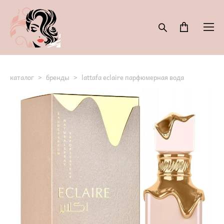
каталог
>
бренды
>
lattafa eclaire парфюмерная вода